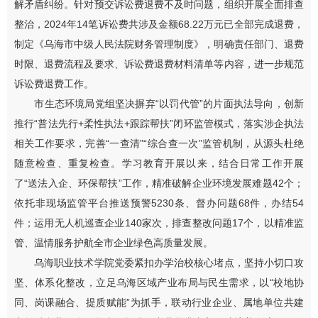
解矛盾纠纷。针对预交诉讼费退费不及时问题，组织开展全面排查
整治，2024年14笔诉讼费共涉及金额68.22万元已全部完成退费，
制定《乌海市中级人民法院财务管理制度》，明确责任部门、退费
时限、退费流程及要求、诉讼费退费材料清单等内容，进一步规范
诉讼费退费工作。
市生态环境局党组坚决摒弃“以罚代管”的片面执法导向，创新
推行“普法先行+柔性执法+跟踪帮扶”闭环监管模式，落实涉企执法
相关工作要求，完善“一查清”“综合查一次”监管机制，从源头杜绝
随意检查、重复检查。学习教育开展以来，结合日常工作开展
了“送法入企、环保帮扶”工作，精准破解企业环境发展难题42个；
依托非现场监管平台推送预警5230条、督办问题68件，办结54
件；运用无人机巡查企业140家次，排查整改问题17个，以精准监
管、温情服务护航全市企业绿色高质量发展。
乌海职业技术学院党委紧扣办学治校核心堵点，坚持小切口攻
坚、体系化整改，立足乌海区域产业布局与民生需求，以“校地协
同、岗课融合、提质赋能”为抓手，联动行业企业、属地单位共建