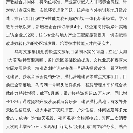
产教融合共同体，将岗位标准、产业需求嵌入人才培养全流程。针
对实训资源分散、实践环节虚化问题，统筹校内外实训基地升级改
造，推行“项目化教学+技能竞赛+顶岗实战”一体化培养模式。学习
教育开展以来，新增校企合作订单班4个、访企拓岗行动累计实地
走访企业192家，核心专业与地方产业匹配度显著提升，切实把整
改成效转化为服务区域发展、培育技术技能人才的硬实力。
乌海文旅集团党委聚焦文旅项目谋划不实的问题，立足“大湖
+大漠”独特资源禀赋，紧扣景区基础设施提质、文旅业态扩容两大
实际发展需求，精准谋划推进乌海湖一号码头提质改造、景区智慧
化建设、沙漠音乐会提档升级、漠礼营地建设等重点文旅项目，目
前已全部落地。乌海湖一号码头硬件条件、智慧管理水平和综合承
载能力持续增强，截至5月底，累计接待游客超15万人次、同比增
长18%；通过提档升级沙漠看海音乐会、建设漠礼营地，有效补齐
景区住宿短板，极大丰富了夜间演艺、户外住宿、休闲团建等多元
业态，成功打造“白天观景、夜间观演”文旅新模式，景区二次消费
人次同比增长17%，实现项目谋划从“泛化粗放”向“精准务实、贴合