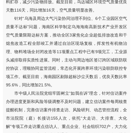
料贮存，减少污染物排放。截至目前，乌达城区环境空气质量优良
天数116天，同比增加16天，空气质量明显改善。
针对“乌海及周边大气污染协同治理不到位、6个工业园区空气
质量不达标”问题，海南区科学制定乌海海南高新技术产业开发区
空气质量限期达标方案，推动全区3家焦化企业超低排放改造和干
熄焦改造工程全部竣工并通过自治区现场复核，挥发性有机物治
理、物料堆场全封闭改造等11项重点工程中已有9项完工，工业源
头减排取得实质性进展。同时，主动与周边地区签订跨区域联防联
控协议，理顺协同监管流程，常态化开展跨界环境污染联防联控专
项工作。截至目前，海南园区剔除超标沙尘天数后，优良天数比率
95.6%，同比增加21.5%。
市中级人民法院党组牢固树立“如我在诉”理念，针对信访案件
办理进度更新和风险等级调整不及时问题，建立信访案件每周核查
提醒机制，完善信访案件排查走访、风险研判、动态管控流程，全
市法院院（庭）长接访155人次，依托“大走访、大排查、大化
解”专项工作走访重点信访人、重点企业、社会组织702户，大力化