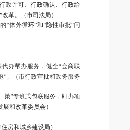
行政许可、行政确认、行政给
”
改革。
（市司法局）
在的
“
体外循环
”
和
“
隐性审批
”
问
供代办帮办服务，健全
“
会商联
跑
”
。
（市行政审批和政务服务
一策
”
专班式包联服务，盯办项
发展和改革委员会）
市住房和城乡建设局）