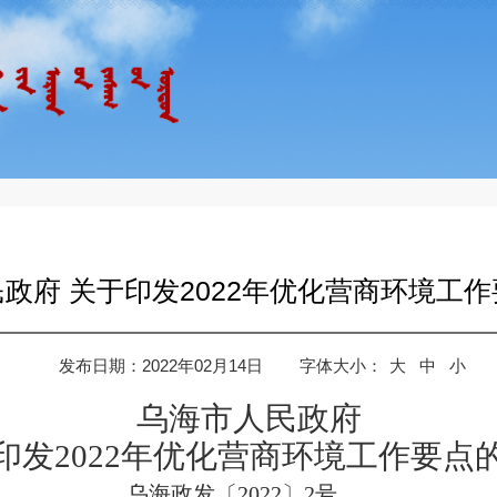
政府 关于印发2022年优化营商环境工
发布日期：2022年02月14日
字体大小：
大
中
小
乌海市
人民政府
印发
2022
年优化营商环境
工作要点
乌海政发
〔
202
2
〕
2
号