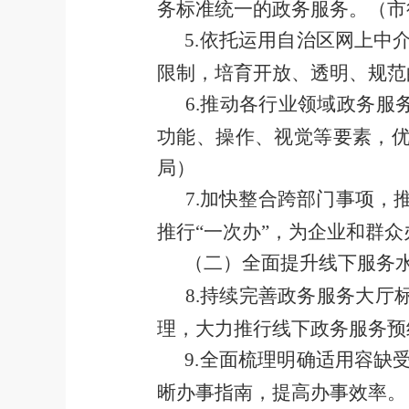
务标准统一的政务服务。
（市
5
.
依托运用自治区网上中
限制，培育开放、透明、规范
6
.
推动各行业领域政务服
功能、操作、视觉等要素，
局）
7
.
加快整合跨部门事项，
推行
“
一次办
”
，为企业和群众
（二）全面提升线下服务
8
.
持续完善政务服务大厅
理，大力推行线下政务服务预
9
.
全面梳理明确适用容缺
晰办事指南
，
提高办事效率
。