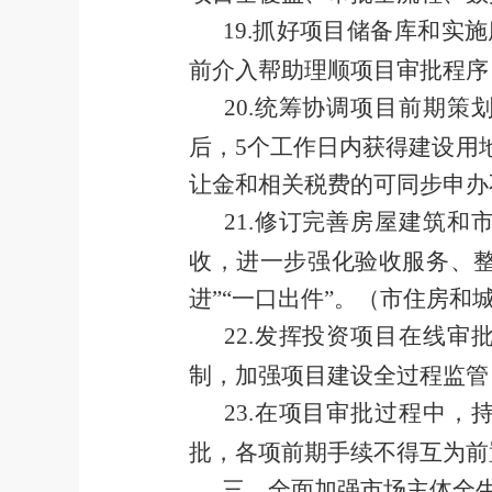
19
.
抓好项目储备库和实施
前介入帮助理顺项目
审批程序
20
.
统筹协调项目前期策
后，
5
个
工作日内获得建设用
让金和相关税费的可同步申办
21
.
修订完善房屋建筑和
收，进一步强化验收服务、
进
”“
一口出件
”
。
（市住房和
22
.
发挥投资项目在线审
制，加强项目建设全过程监管
23
.
在项目审批过程中，
批，各项前期手续不得互为前
三、全面加强市场主体全