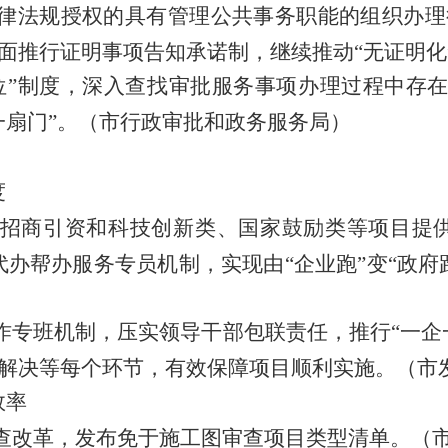
律法规授权的具有管理公共事务职能的组织办理
面推行证明事项告知承诺制，
继续推动
“
无证明化
位
”
制度，深入查找审批服务事项办理过程中存
一扇门
”
。
（市行政审批和政务服务局）
度
招商引资和科技创新类、国家鼓励类等项目提
代办帮办服务专员机制，实现由
“
企业跑
”
变
“
政府
作专班机制，压实领导干部包联责任，推行
“
一企
解决等每个环节，有效保障项目顺利实施。
（市
效率
查改革，发布免于施工图审查项目类型清单。
（