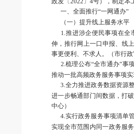
政发
〔
202
2
〕
4
号
）
，制定本
一、
全面推行
“
一网通办
”
（一）提升线上服务水平
1
.
推进涉企便民事项在全
伸，推行网上一口申报、线
事更便利、不求人。
（
市行政
2
.
梳理公布
“
全市通办
”
事
推动一批高频政务服务事项实
3
.
全力推进政务数据资源
进一步畅通部门间数据，打
中心）
4
.
实行政务服务事项清单
实现全市范围内同一政务服