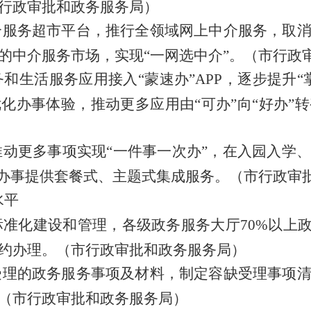
行政审批和政务服务局）
介服务超市平台，推行全领域网上中介服务，
取
的中介服务市场，实现
“
一网选中介
”
。
（市行政
务和生活服务应用接入
“
蒙速办
”
APP
，逐步提升
“
优化办事体验，推动更多应用由
“
可办
”
向
“
好办
”
转
推动更多事项实现
“
一件事一次办
”
，在入园入学、
办事提供套餐式、主题式集成服务。
（市行政审
水平
标准化建设和管理，各级政务服务大厅
70%
以上
约办理。
（市行政审批和政务服务局）
受理的政务服务事项及材料，制定容缺受理事项
（市行政审批和政务服务局）