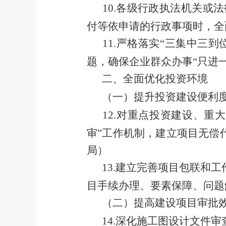
10
.
各级行政执法机关或法
付等依申请的行政事项时，全
11
.
严格落实
“
三集中三到
题，确保企业群众办事
“
只进
二、
全面
优化
投资环境
（一）提升投资建设便利
12
.
对重点投资建设、重大
审
”
工作机制，建立项目无偿
局）
13
.
建立完善项目包联和工
目手续办理、要素保障、问题
（二）
提高
建设项目审批
14
.
深化施工图设计文件审