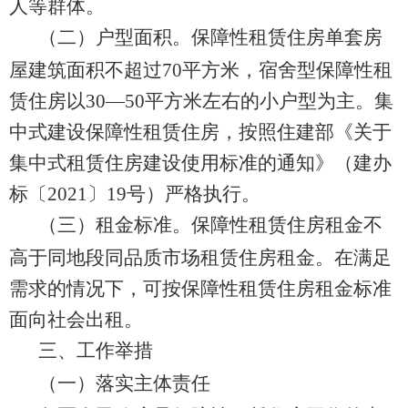
人等
群体
。
（二）户型面积。
保障性租赁住房单套房
屋建筑面积不超过
70
平方米
，宿舍型保障性租
赁住房以
30
—
50
平方米左右的小户型为主
。
集
中式建设保障性租赁住房，按照住建部《关于
集中式
租赁住房建设使用标准的通知》（建办
标
〔
2021
〕
19
号
）严格执行。
（三）租金标准。
保障性租赁住房租金
不
高于同地段同品质市场租赁住房租金
。
在满足
需求的情况下，可按保障性租赁住房租金标准
面向社会出租。
三、工作举措
（一）落实主体责任