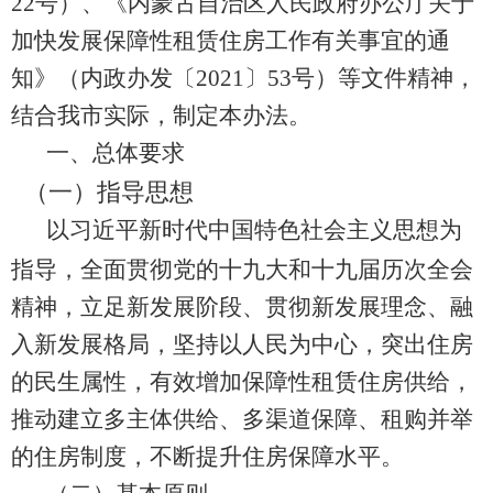
22
号）
、《内蒙古自治区人民政府办公厅关于
加快发展保障性租赁住房工作有关事宜的通
知》（内政办发
〔
2021
〕
53
号
）
等文件精神，
结合我市实际，制定本
办法
。
一、
总体要求
（一）指导思想
以习近平新时代中国特色社会主义思想为
指导，全面贯彻党的十九大和十九届
历次
全会
精神，立足新发展阶段、贯彻新发展理念、
融
入
新发展格局，坚持以人民为中心，突出住房
的民生属性，
有效增加
保障性租赁住房供给，
推动建立多主体供给、多渠道保障、租购并举
的住房制度，不断提升住房保障水平
。