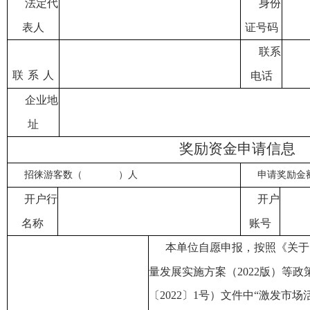
法定代
身份
表人
证号码
联系
联
系
人
电话
企业地
址
奖励资金申请信息
招徕游客数（ ）人
申请奖励
开户行
开户
名称
账号
本单位自愿申报
，
按照《关于
量发展实施方案（
2022
版）等政
〔
2022
〕
1
号
）
文件中“激发市场