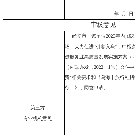
年 月 日
审核意见
经初审，该单位
20
23
年内招徕
场，大力促进“引客入
乌
”，申报
进服务业高质量发展实施方案（
2
（
内政办发〔
2022
〕
1
号
）
文件中
费”相关要求
和《乌海市旅行社招
行）》，
同意申请。
第三方
专业机构
意见