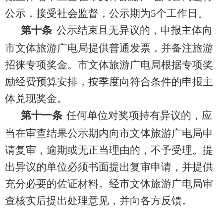
公示，接受社会监督
，
公示期为
5
个
工作日
。
第
十
条
公示结束且无异议
的
，
申报主体
向
市文体旅游广电局
提供普通发票，并备注旅游
招徕专项奖金。市文体旅游广电局
根据专项奖
励经费预算安排，按
季
度向符合条件的
申报主
体
兑现
奖金。
第十
一
条
任何单位对奖项持有异议的，应
当在审查结果公示期内向
市文体旅游广电局
申
请复审，逾期或无正当理由的，不予受理。提
出异议的单位必须书面提出复审
申请
，并提供
充分必要的佐证材料。
经
市文体旅游广电局
审
查核实后提出处理意见，并向各方反馈。