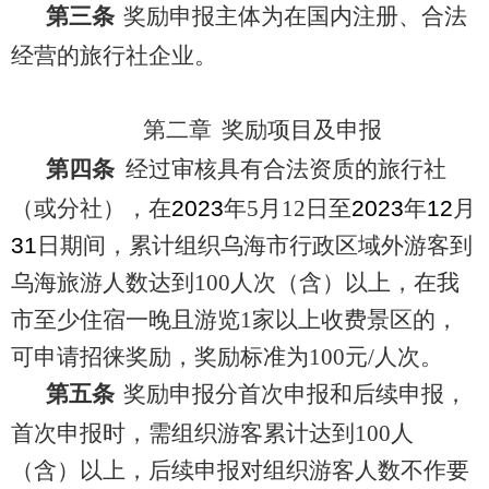
第三条
奖励
申报主体为
在国内注册、合法
经营的
旅行社
企业
。
第二章
奖励项目及申报
第四条
经过审核具有合法资质的旅
行社
（或分社）
，在
2023
年
5
月
12
日至
202
3
年
12
月
3
1
日期
间
，
累计组织
乌海市行政区域外游客到
乌海旅游人数
达到
100
人次（含）以上
，
在我
市至少住宿一晚且游览
1
家以上收费景区
的
，
可申请招徕奖励，
奖励标准
为
100
元
/
人次。
第
五
条
奖励
申报
分首次申报和后续申报，
首次申报
时，
需组织游客
累计
达到
100
人
（
含
）
以上，后
续申报对组织游客人数不作要