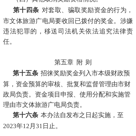
第十四条
对套取、骗取奖励资金
的
行为，
市文体旅游广电局要收回已拨付的奖金。涉嫌
违法犯罪的，
移送
司法机关依法追究法律责
任。
第五章 附
则
第十
五
条
招徕奖励奖金列入市本级财政预
算，
资金预算的审核、批复和监督管理由市财
政局负责。资金项目申报、使用分配和实施管
理
由
市文体旅游广电局负责。
第十
六
条
本办法自发布之日起实施，至
2023
年
12
月
31
日止。