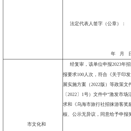
法定代表人签字
（
公章
）
：
年
月
经复审，该单位申报
202
3
年招
报要求
100
人次，符合《关于印发
展实施方案（
2022
版）等政策文
〔
2022
〕
1
号）文件中“激发市场
求和《乌海市旅行社招徕游客奖
核、公示无异议，同意给予申报
市
文化和