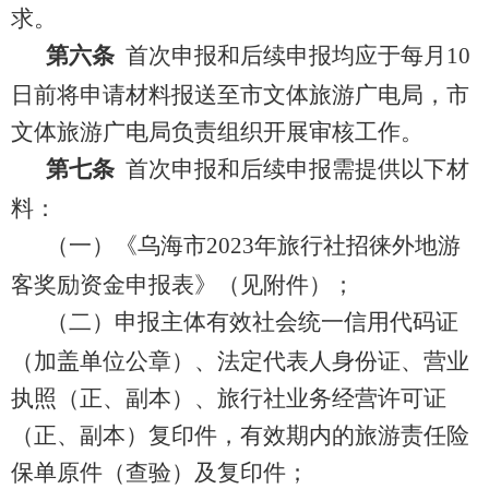
求。
第六条
首次申报和后续申报均应于
每月
10
日
前将申请材料报
送
至
市文体旅游广电局
，市
文体旅游广电局
负责
组织开展审核
工作
。
第
七
条
首次申报和后续申报
需提供以下材
料：
（一）
《乌海市
2023
年
旅行社招徕
外地
游
客奖励资金申报表》
（见附件）
；
（二）
申报主体有效社会统一信用代码证
（加盖单位公章）、法定代表人身份证、营业
执照
（
正、副本
）
、旅行社业务经营许可证
（
正、副本）复印件，有效期内的旅游责任险
保单原件
（
查验
）
及复印件
；