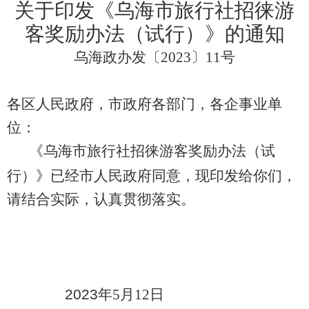
关于印发《
乌海市旅行社招徕游
客
奖励办
法（试行）
》的通知
乌海政办发〔
202
3
〕
11
号
各区人民政府，市政府各部门，各企事业单
位：
《
乌海市旅行社招徕游客奖励办
法
（试
行）
》已经市人民政府同意，现印发给你们，
请结合实际，认真贯彻落实。
202
3
年
5
月
12
日