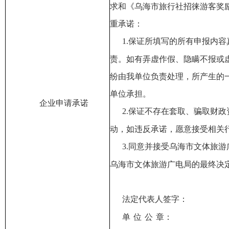
求
和《乌海市旅行社招徕游客奖
重承诺：
1
.保证所填写的所有申报内
责。如有弄虚作假、隐瞒不报或
纷由我单位负责处理，所产生的
单位承担。
企业
申请承诺
2
.保证不存在套取、骗取财
动，如违反承诺，愿意接受相关
3
.同意并接受
乌海市文体旅游
乌海市文体旅游广电局
的最终决
法定代表人签字：
单
位
公
章：