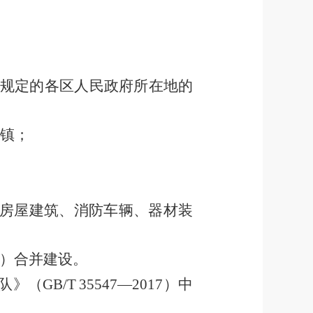
规定的
各区
人民政府所在地的
镇；
房屋建筑、消防车辆、器材装
。
）
合并建设。
队》
（
GB/T
35547
—
2017
）
中