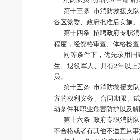
第十三条
市
消防救援
支队
各区
党委
、
政府批准后实施。
第十四条
招聘
政府专职消
程度，
经资格审查、体格检查
同等条件下，优先录用国
生、退役军人、具有
2
年以上
员。
第十五条
市消防救援支队
方的权利义务、合同期限、
动条件和职业危害防护以及解
第十六条
政府专职
消防
队
不合格或者有其他不适宜从事