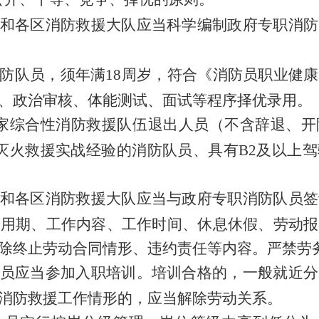
和各区消防救援大队
应当科学编制政府专职消防
防队员
，
须年满
18
周岁，
符合《消防员职业健康
、政治审核、体能测试、面试等程序择优录用。
家综合性消防救援队伍退出人员
（
不含辞退、开
灭火救援实战经验的消防队员、具有
B2
及以上驾
和各区消防救援大队
应当与
政府专职消防队员
签
试用期、工作内容、工作时间、休息休假、劳动报
除终止劳动合同情形、违约责任等内容
。严禁劳
员应当参加入职培训。
培训合格的，一般就近分
消防救援工作情形的，应当解除劳动关系。