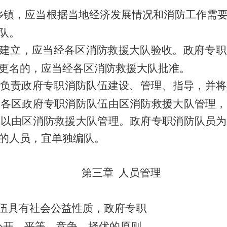
乡镇，应当根据当地经济发展情况和消防工作需
队。
建立，应当经
各区
消防救援
大队
验收。政府专职
更名的，应当经
各区
消防救援
大队
批准。
负责政府专职消防队伍建设、管理、指导，并将
。
各
区政府专职消防队伍由
区
消防救援
大队
管理，
可以由
区
消防救援
大队
管理。
政府专职消防队员
为
的人员，宜单独编队。
第三章
人员管理
伍具有社会公益性质，政府专职
公开、平等、竞争、择优的原则。