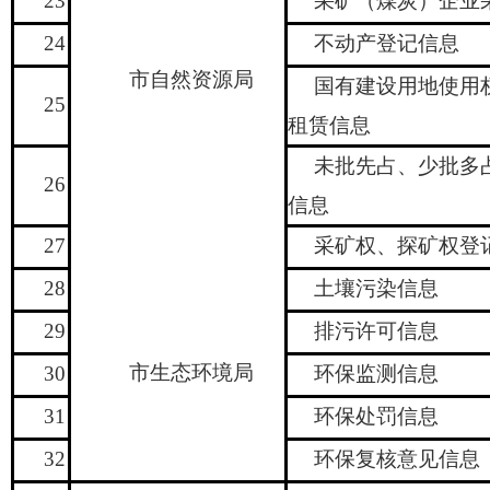
23
采矿（煤炭）企业
24
不动产登记信息
市自然资源局
国有建设用地使用
25
租赁信息
未批先占、少批多
26
信息
27
采矿权、探矿权登
28
土壤污染信息
29
排污许可信息
市生态环境局
30
环保监测信息
31
环保处罚信息
32
环保复核意见信息