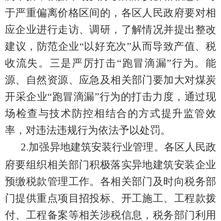
于严重偏离价格
区间
的，各区
人民
政府要对相
应企业进行
走访、调研
，了解情况并提出整改
建议
，防范企业“以好充次”从而导致产值、税
收流失。三是严厉打击“跑冒滴漏”行为。能
源、自然资源、应急及相关部门要加大对煤炭
开采企业“跑冒滴漏”行为的打击力
度，通过现
场检查与技术防
控相结合的方式提升监管效
率，对违法违规行为依法予以处罚。
各区
人民
政
2.
加强异地建筑安装行业管理
。
府要组织相关部门积极落实异地建筑安装企业
预缴税款管理工作。各相关部门及时向税务部
门提供重点项目招投标、开工施工、工程款拨
付、工程备案等相关涉税信息，税务部门利用