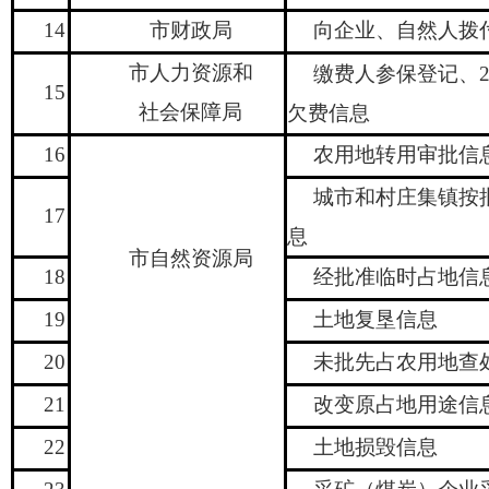
14
市财政局
向企业、自然人拨
市人力资源和
缴费人参保登记、
15
社会保障局
欠费信息
16
农用地转用审批信
城市和村庄集镇按
17
息
市自然资源局
18
经批准临时占地信
19
土地复垦信息
20
未批先占农用地查
21
改变原占地用途信
22
土地损毁信息