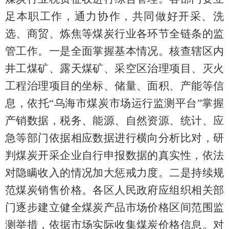
足本职工作，通力协作，共同做好开采、洗
选、商贸、炼焦等煤炭行业各环节全链条的监
管工作。一是全面掌握基本情况。核查辖区内
井工煤矿、露天煤矿、采空区治理项目、灭火
工程治理项目的坐标、储量、面积、产能等信
息，依
托“乌海市煤炭市场运行监测平台”掌握
产销数据，税务、能源、自然资源、统计、应
急等部门依据相应数据进行横向分析比对，研
判煤炭开采企
业自行申报数据的真实性，依法
对隐瞒收入的情况加大惩戒力度。二是持续规
范煤炭销售价格。各区
人民
政府应组织相关部
门逐步建立健全煤炭产品
市场
价格区间范围
监
测举措
，依据市场实际
收集煤炭价格信息
。对