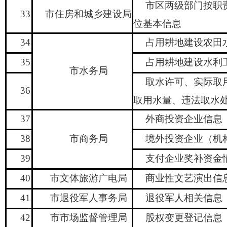
市区两级部门按职
33
市住房和城乡建设局
位基本信息
34
占用耕地建设农田
35
占用耕地建设水利
市水务局
取水许可、实际取
36
取用水量、违法取水
37
外商投资企业信息
38
市商务局
境外投资企业
（
机
39
支付企业奖补资金
40
市文体旅游广电局
商业性文艺演出信
41
市退役军人事务局
退役军人相关信息
42
市市场监督管理局
股权变更登记信息