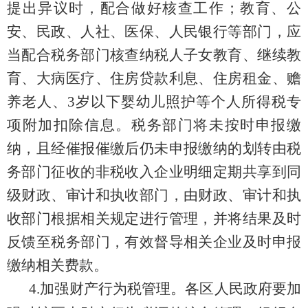
提出异议时，配合做好核查工作；教育、公
安、民政、人社、医保、人民银行等部门，应
当配合税务部门核查纳税人子女教育、继续教
育、大病医疗、住房贷款利息、住房租金、赡
养老人、
3
岁以下婴幼儿照护等个人所得税专
项附加扣除信息。税务部门将未按时申报缴
纳，且经催报催缴后仍未申报缴纳的
划转由税
务部门征收的非税收入
企业明细定期共享到同
级财政
、
审计
和执收
部门，由财政
、
审计
和执
收
部门根据相关规定进行
管理
，并将结果及时
反馈至税务部门，有效督导相关企业及时申报
缴纳相关费款。
4.
加强财产行为税管理
。
各区
人民
政府要加