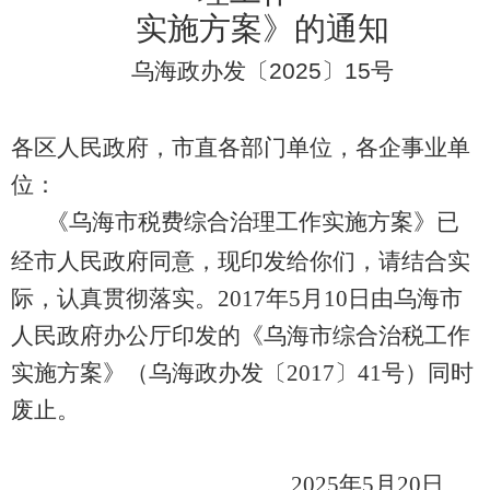
实施方案
》
的通知
乌海政
办发
〔
2025
〕
15
号
各区
人民政府，
市直各部门单位
，各企事业单
位
：
《
乌海市税费综合治理工作实施方案
》
已
经市人民政府同意，现
印发给你们，请结合实
际
，
认真贯彻
落实
。
2017
年
5
月
10
日
由
乌海市
人民政府
办公厅
印发
的《乌海市综合治税工作
实施方案》（乌海政办发
〔
2017
〕
41
号
）同时
废止。
202
5
年
5
月
20
日