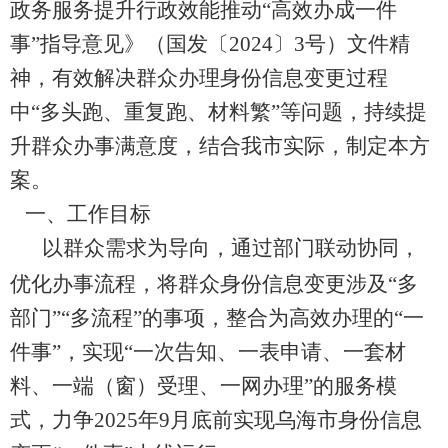
政务服务提升行政效能推动
“
高效办成一件
事
”
指导意见》（国发〔
2024
〕
3
号）文件精
神，有效解决群众
办理
身份信息变更过程
中
“
多头跑、重复跑、材料繁
”
等问题，持续提
升群众办事满意度，结合我市实际，制定本方
案。
一、
工作目标
以群众需求为导向，通过部门联动协同，
优化办事流程，将群众身份信息变更涉及
“
多
部门
”“
多流程
”
的事项，整合为高效办理的
“
一
件事
”
，实现
“
一次告知、一表申请、一套材
料、一端（窗）受理、一网办理
”
的服务模
式，力争
2
025
年
9
月底前实现
乌海市
身份信息