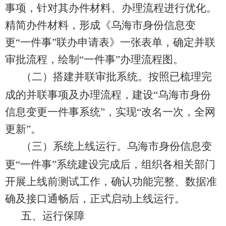
事项，针对其办件材料、办理流程进行优化。
精简办件材料，形成《乌海市身份信息
变
更
“
一件事
”
联办申请
表》一张表单，确定并联
审批流程，绘
制
“
一件事
”
办
理流程图。
（二）搭建并联审批系统。
按照已梳理完
成的并联事项及办理流程，建设
“
乌海市身份
信息变更一件事系统
”
，实现
“
改名一次，全网
更新
”
。
（三）系统上线运行。
乌海市身份信息变
更
“
一件事
”
系统建设完成后，组织各相关部门
开展上线前测试工作，确认功能完整、数据准
确及接口通畅后，正式启动上线运行。
五、运行保障