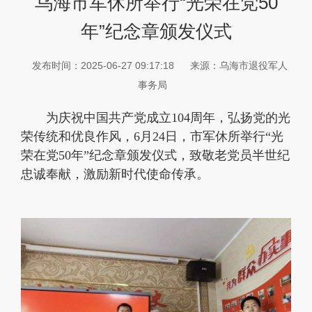
乌海市军休所举行“光荣在党50
年”纪念章颁发仪式
发布时间：2025-06-27 09:17:18
来源：乌海市退役军人
事务局
为庆祝中国共产党成立104周年，弘扬党的光
荣传统和优良作风，6月24日，市军休所举行“光
荣在党50年”纪念章颁发仪式，致敬老党员半世纪
忠诚奉献，激励新时代使命传承。