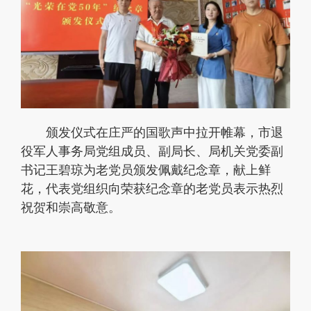
颁发仪式在庄严的国歌声中拉开帷幕，市退
役军人事务局党组成员、副局长、局机关党委副
书记王碧琼为老党员颁发佩戴纪念章，献上鲜
花，代表党组织向荣获纪念章的老党员表示热烈
祝贺和崇高敬意。