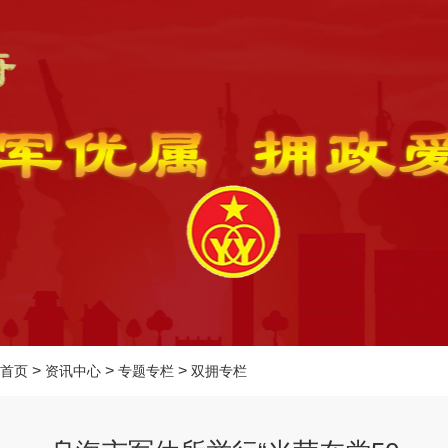
>
>
>
首页
资讯中心
专题专栏
双拥专栏