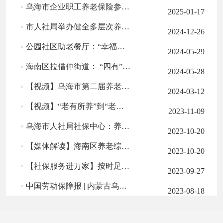
乌海市企业职工养老保险参保人员，申领病残津贴注意事项
2025-01-17
市人社局举办健全多层次养老保险体系银企推介活动
2024-12-26
公园社区助老餐厅：“幸福驿站”上演幸福事儿
2024-05-29
海南区拉僧仲街道： “四有”服务 让“夕阳红”焕发别样光彩
2024-05-28
【视频】乌海市第二届养老护理职业技能大赛举办
2024-03-12
【视频】“老有所养”到“老有颐养” 多层次服务“享”品质养老
2023-11-09
乌海市人社局社保中心：养老保险关系跨制度转移提速办
2023-10-20
【媒体解读】海南区养老综合服务中心正式启用
2023-10-20
【社保服务进万家】按时足额发放待遇 保障群众欢度佳节
2023-09-27
中国劳动保障报 | 内蒙古乌海：村民乐享集体经济补助
2023-08-18
乌海：第一笔集体经济补助城乡居民基本养老保险缴费成功！
2023-07-21