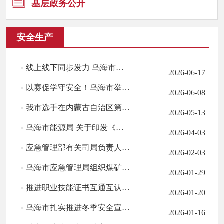
基层政务
公开
安全生产
线上线下同步发力 乌海市全方位开展“6・16安全宣传咨询日”活动
2026-06-17
以赛促学守安全！乌海市举办2026年“安康杯”知识竞赛活动
2026-06-08
我市选手在内蒙古自治区第六届防震减灾科普讲解大赛中取得佳绩
2026-05-13
乌海市能源局 关于印发《乌海市能源局2026年度安全 生产监督检查...
2026-04-03
应急管理部有关司局负责人就修订出台《特种作业人员安全技术培训...
2026-02-03
乌海市应急管理局组织煤矿水害防治技术现场培训
2026-01-29
推进职业技能证书互通互认，四部门联合通知！
2026-01-20
乌海市扎实推进冬季安全宣传活动 筑牢低温天气安全防线
2026-01-16