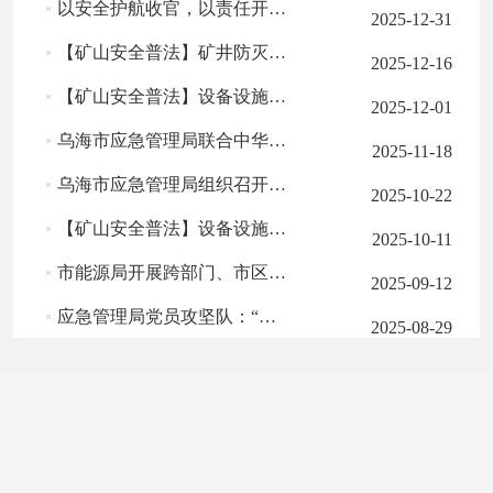
以安全护航收官，以责任开启新程——致全市企业做好安全生产工作...
2025-12-31
【矿山安全普法】矿井防灭火篇一
2025-12-16
【矿山安全普法】设备设施篇二 莫让安全设备“带病上岗”！乌海市...
2025-12-01
乌海市应急管理局联合中华财险乌海中心支公司举办安全生产专题培...
2025-11-18
乌海市应急管理局组织召开恒实能源实业有限公司 “9.9”运输事故...
2025-10-22
【矿山安全普法】设备设施篇一防护装置缺失，就是为事故打开“方...
2025-10-11
市能源局开展跨部门、市区联合专项检查
2025-09-12
应急管理局党员攻坚队：“四维发力”筑牢安全生产防线
2025-08-29
新《安全生产法》释义解读
2025-07-25
乌海市圆满完成巴彦淖尔市“7.11”暴雨抢险支援工作
2025-07-21
乌海市开展“6.16 安全宣传咨询日”活动
2025-06-17
我市举行2025年“安全生产月”启动仪式暨危险化学品火灾事故应急...