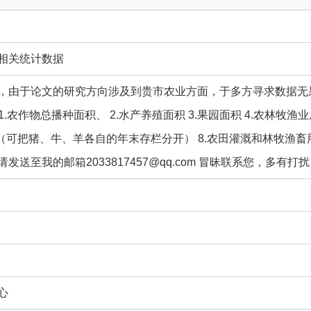
相关统计数据
，由于论文的研究方向涉及到贵市农业方面，于多方寻求数据无
年： 1.农作物总播种面积、 2.水产养殖面积 3.果园面积 4.农林牧
（可把猪、牛、羊各自的年末存栏分开） 8.农田灌溉和林牧渔畜用水
发送至我的邮箱2033817457@qq.com 冒昧联系您，多有
心