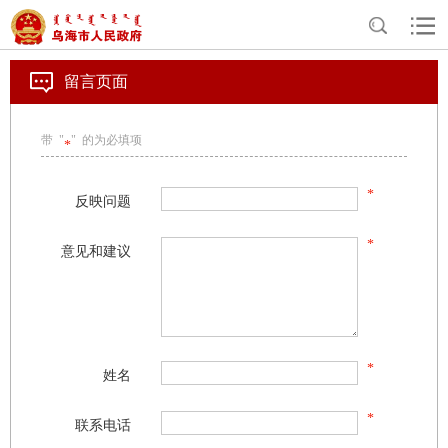
>
>
>
首页
互动交流
互动留言
“广听民声、开门纳谏”
留言页面
带 "
" 的为必填项
*
*
反映问题
*
意见和建议
*
姓名
*
联系电话