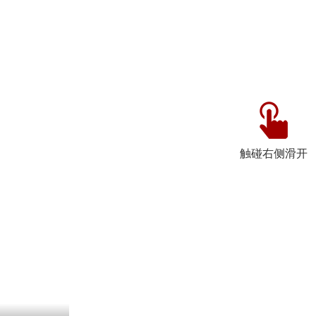
触碰右侧滑开