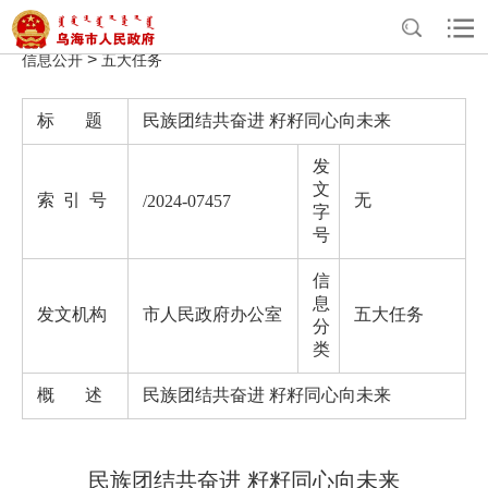
>
>
>
>
首页
政务公开
政府信息公开
法定主动公开内容
重点领域
>
信息公开
五大任务
标 题
民族团结共奋进 籽籽同心向未来
发
文
索 引 号
无
/2024-07457
字
号
信
息
发文机构
市人民政府办公室
五大任务
分
类
概 述
民族团结共奋进 籽籽同心向未来
民族团结共奋进 籽籽同心向未来