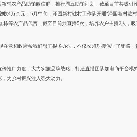
园新村农产品助销微信群，推行周五助销计划，截至目前共吸引泽
增收4万余元；5月中旬，泽园新村驻村工作队开通“泽园新村驻
红柿等农产品代言，截至目前共直播5次，培养农户主播2人，吸
，现在党和政府帮我们想了很多办法，不仅农超对接保证了销路，
宣传推广力度，大力实施品牌战略，打造直播团队加电商平台模
彰，为乡村振兴注入强大动力。