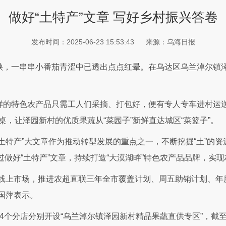
做好“土特产”文章 写好乡村振兴答卷
发布时间：2025-06-23 15:53:43
来源：乌海日报
，一串串小番茄青涩中已透出点点红晕。在乌达区乌兰淖尔镇泽
样的特色农产品只需工人们采摘、打包好，便有专人专车进村运送
桌，让泽园新村的优质果蔬从“菜园子”新鲜直达城区“菜篮子”。
特产”大文章作为推动转型发展的重点之一，不断挖掘“土”的资源
过做好“土特产”文章，持续打造“大漠湖畔”特色农产品品牌，
和线上市场，推进农超直联三年全市覆盖计划、周五助销计划、年
国萍表示。
4个分店分别开设“乌兰淖尔镇泽园新村精品果蔬直供专区”，截至