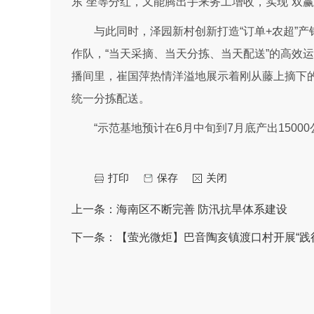
东”坐等分红，又能腾出手来务工增收，实现“双赢
与此同时，泽园新村创新打造“订单+农超”产
作队，“当天采摘、当天分拣、当天配送”的高效运
播间里，崔国萍热情洋溢地展示着刚从藤上摘下的
统一分拣配送。
“示范基地预计在6月中旬到7月底产出1500
打印
保存
关闭
上一条：
海南区不断完善 防汛抗旱体系建设
下一条：
【萤光微炬】巴音陶亥镇渡口村开展“践