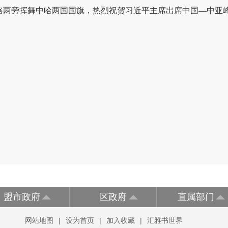
路两旁挥舞中哈两国国旗，热烈祝贺习近平主席出席中国—中亚
盟市政府
区政府
直属部门
网站地图
|
设为首页
|
加入收藏
|
汇雅书世界