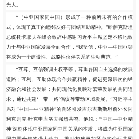
光大。
“（中亚国家同中国）形成了一种前所未有的合作模
式，体现了真正的睦邻友好与团结互助精神。”哈萨克斯坦
总统托卡耶夫在峰会致辞中感谢习近平主席坚定不移地致
力于与中亚国家发展全面合作，“我坚信，中亚—中国框架
将成为一个建设性、战略性伙伴关系的生动典范。”
“互尊、互信强调主权平等，尊重各国自主选择的发展
道路；互利、互助体现合作共赢精神，促进更深层次的经
济融合和社会发展；共同现代化反映对繁荣发展的共同追
求，通过共建‘一带一路’倡议等带动区域发展。”习近平主
席对“中国—中亚精神”的阐述引发吉尔吉斯斯坦前外长阿
利克别克·叶克申库洛夫强烈共鸣。他说：“‘中国—中亚精
神’深刻体现中亚国家同中国关系的本质，将成为中亚国家
同中国合作的强大动力，推动构建更加紧密的命运共同