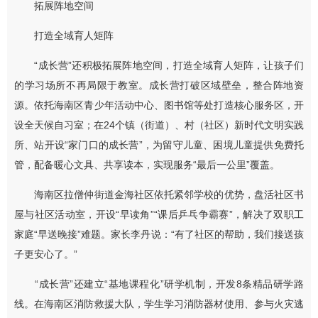
拓展阵地空间
打造全域育人矩阵
“成长营”还积极拓展阵地空间，打造全域育人矩阵，让孩子们
的学习场所不再局限于教室。成长营打破区域壁垒，整合阵地资
源。依托海南区青少年活动中心、图书馆等处打造核心服务区，开
设全天候自习室；在24个镇（街道）、村（社区）新时代文明实践
所、站开设“家门口的成长营”，为留守儿童、困境儿童提供免费托
管，配备暖心文具、共享读本，实现服务“最后一公里”覆盖。
海南区拉僧仲街道金海社区依托紧邻学校的优势，盘活社区书
屋与社区活动室，开设“早读角”“课后乒乓争霸赛”，解决了双职工
家庭“早送晚接”难题。家长李丹说：“有了社区的帮助，我们接送孩
子更安心了。”
“成长营”还建立“基地课程化”研学机制，开发8条精品研学路
线。在海南区消防救援大队，学生学习消防器材使用、参与火灾逃