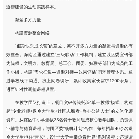
道德建设的生动实践样本。
凝聚多方力量
构建资源整合网络
“假期快乐成长营”的建立，离不开多方力量的凝聚与资源的有
效整合。海南区通过建立“三级联动”工作机制，建立以区委宣传部
为统领，文明办、教育局、总工会、团委、妇联等部门为成员的工
作小组，构建“需求征集—资源对接—效果评估”闭环管理体系。通
过学校线下沟通、线上问卷调研，累计收集家长需求1200余条，
进而针对性调整课程设置。
在教学团队打造上，项目突破传统托管“单一教师”模式，构建
起“专业老师+返乡大学生+社区志愿者+热心公益人士”的立体化师
资库。从辖区中小学选拔35名骨干教师组成核心教学团队，负责课
业辅导与德育课程；与团区委“杨帆计划”合作，每年招募40余名返
乡大学生担任“营长”，设计“大学生带你看世界”系列课程；还邀请