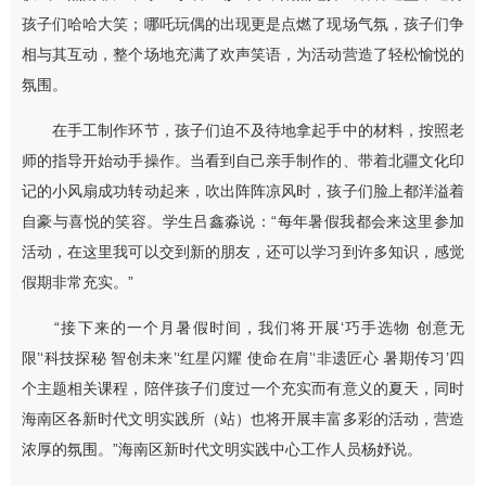
孩子们哈哈大笑；哪吒玩偶的出现更是点燃了现场气氛，孩子们争
相与其互动，整个场地充满了欢声笑语，为活动营造了轻松愉悦的
氛围。
在手工制作环节，孩子们迫不及待地拿起手中的材料，按照老
师的指导开始动手操作。当看到自己亲手制作的、带着北疆文化印
记的小风扇成功转动起来，吹出阵阵凉风时，孩子们脸上都洋溢着
自豪与喜悦的笑容。学生吕鑫淼说：“每年暑假我都会来这里参加
活动，在这里我可以交到新的朋友，还可以学习到许多知识，感觉
假期非常充实。”
“接下来的一个月暑假时间，我们将开展‘巧手选物 创意无
限’‘科技探秘 智创未来’‘红星闪耀 使命在肩’‘非遗匠心 暑期传习’四
个主题相关课程，陪伴孩子们度过一个充实而有意义的夏天，同时
海南区各新时代文明实践所（站）也将开展丰富多彩的活动，营造
浓厚的氛围。”海南区新时代文明实践中心工作人员杨妤说。