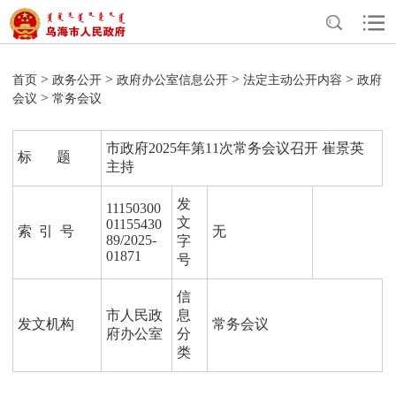
>
>
>
>
首页
政务公开
政府办公室信息公开
法定主动公开内容
政府
>
会议
常务会议
市政府2025年第11次常务会议召开 崔景英
标 题
主持
发
11150300
文
01155430
索 引 号
无
89/2025-
字
01871
号
信
市人民政
息
发文机构
常务会议
府办公室
分
类