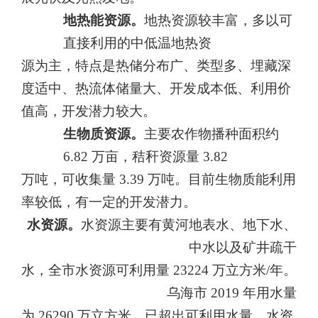
地热能资源。
地热资源较丰富，多以可
直接利用的中低温地热资
源为主，特点是热储分布广、类型多、埋藏深
度适中、热流体储量大、
开发成本低、利用价
值高，开发潜力较大。
生物质资源。
主要农作物播种面积约
6.82
万亩，秸秆资源量
3.82
万吨，可收集量
3.39
万吨。目前生物质能利用
率较低，有一定的开
发潜力。
水资源。
水资源主要有黄河地表水、地下水、
中水以及矿井疏干
水，全市水资源可利用量
23224
万立方米/年。
乌海市
2019
年用水量
为
26290
万立方米，已超出可利用水量，水资