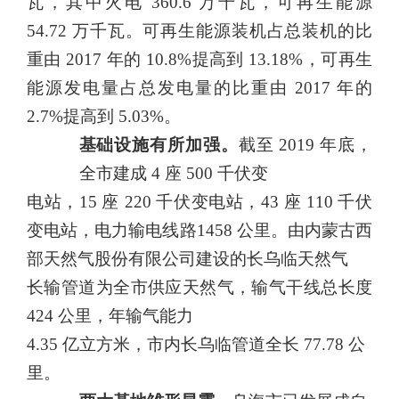
瓦，其中火电
360.6
万千瓦，可再生能源
54.72
万千瓦。可再生能源
装机占总装机的比
重由
2017
年的
10.8
%提高到
13.18%，可再生
能源
发电量占总发电量的比重由
2017
年的
2.7%
提高到
5.03%。
基础设施有所加强。
截至
2019
年底，
全市建成
4
座
500
千伏变
电站，15
座
220
千伏变电站，
43
座
110
千伏
变电站，电力输电线路
1458 公里。由内蒙古西
部天然气股份有限公司建设的长乌临天然气
长输管道为全市供应天然气，输气干线总长度
424
公里，年输气能力
4.35
亿立方米，市内长乌临管道全长
77.78
公
里。