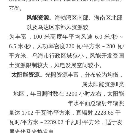
75%。
风能资源。
海勃湾区南部、海南区北部
以及乌达区东部风资源较
为丰富，100
米高度年平均风速
6.0
米/秒
～
6.5
米/秒，风功率密度
220
瓦/平方米
～280
瓦/
平方米。乌海市行政区域狭小，风能开发受
国
土资源限制较大，风电发展空间较小。
太阳能资源。
光照资源丰富，分布较为均衡，
属太阳能资源Ⅱ类
地区，年日照时数在
3200
小时左右，太阳能
年水平面总辐射年辐照
量达
1702
千瓦时/平方米，直辐射
2228.65
千
瓦时/平方米
～2239.02
千瓦时/平方米，适于发
展光伏及光热发电。