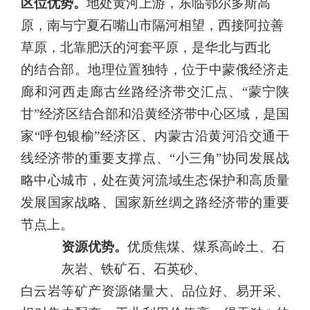
区位优势。
地处黄河上游，东临鄂尔多斯高
原，南与宁夏石嘴山市隔河相望，西接阿拉善
草原，北靠肥沃的河套平原，是华北与西北
的结合部。地理位置独特，位于中蒙俄经济走
廊和河西走廊古丝路经
济带交汇点、“蒙宁陕
甘”经济区结合部和沿黄经济带中心区域，是
国
家“呼包银榆”经济区、内蒙古沿黄河沿交通干
线经济带的重要支
撑点、“小三角”协同发展战
略中心城市，处在黄河流域生态保护和
高质量
发展国家战略、国家新丝绸之路经济带的重要
节点上。
资源优势。
优质焦煤、煤系高岭土、石
灰岩、铁矿石、石英砂、
白云岩等矿产资源储量大、品位好、易开采、