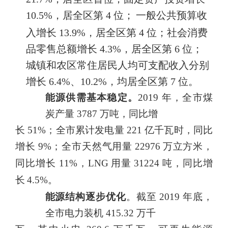
10.5
%，居全区第
4
位；
一般公共预算收
入增长
13.9
%，居全区第
4
位；社会消费
品零售
总额增长
4.3
%，居全区第
6
位；
城镇和农区常住居民人均可支
配收入分别
增长
6.4%、10.2
%，均居全区第
7
位。
能源供需基本稳定。
2019
年，全市煤
炭产量
3787
万吨，同比增
长
51%
；全市累计发电量
221
亿千瓦时，同比
增长
9%；全市天然气用
量
2
297
6
万立方米，
同比增长
1
1%
，
L
N
G
用量
3
122
4
吨，同比增
长
4
.5%
。
能源结构逐步优化
。截至
2019
年底，
全市电力装机
415.32
万千