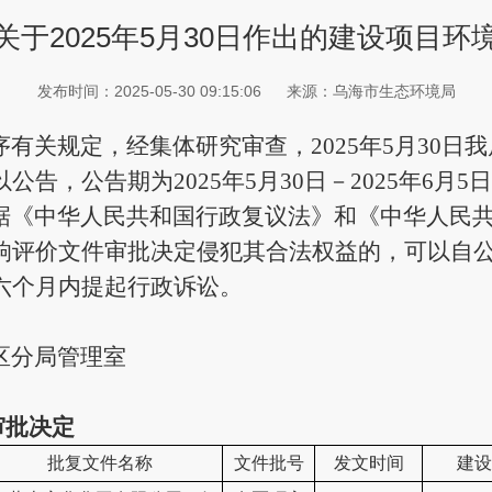
于2025年5月30日作出的建设项目
发布时间：2025-05-30 09:15:06
来源：乌海市生态环境局
序有关规定，经集体研究审查，
2025
年
5
月
30
日我
以公告，公告期为
2025
年
5
月
30
日－
2025
年
6
月
5
日
《中华人民共和国行政复议法》和《中华人民共
响评价文件审批
决定侵犯其合法权益的，可以自
六个月内提起行政诉讼。
区分局管理室
审批决
定
批复文件名称
文件批号
发文时间
建设