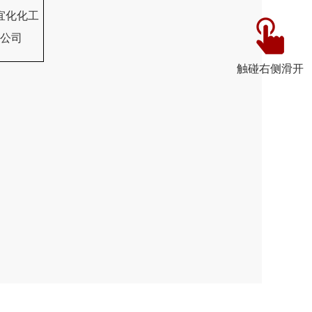
宜化化工
公司
触碰右侧滑开