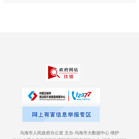
乌海市人民政府办公室 主办 乌海市大数据中心 维护