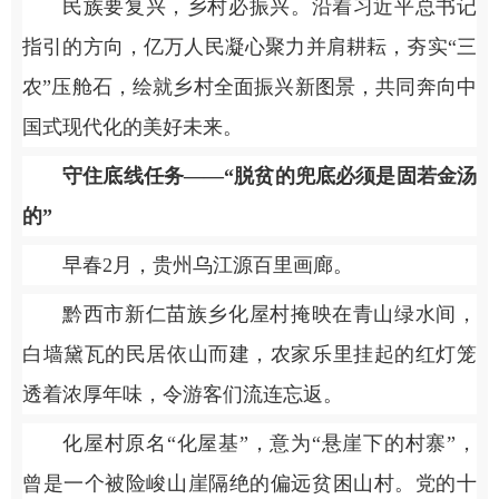
民族要复兴，乡村必振兴。沿着习近平总书记
指引的方向，亿万人民凝心聚力并肩耕耘，夯实“三
农”压舱石，绘就乡村全面振兴新图景，共同奔向中
国式现代化的美好未来。
守住底线任务——“脱贫的兜底必须是固若金汤
的”
早春2月，贵州乌江源百里画廊。
黔西市新仁苗族乡化屋村掩映在青山绿水间，
白墙黛瓦的民居依山而建，农家乐里挂起的红灯笼
透着浓厚年味，令游客们流连忘返。
化屋村原名“化屋基”，意为“悬崖下的村寨”，
曾是一个被险峻山崖隔绝的偏远贫困山村。党的十