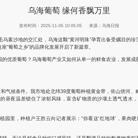
乌海葡萄 缘何香飘万里
发布时间：2025-11-05 10:05:05
来源：乌海日报
素沙地的交汇处，乌海这颗“黄河明珠”孕育出备受瞩目的珍宝—
座“葡萄之乡”的品牌化发展开启了新篇章。
的优质葡萄？乌海葡萄产业又如何从单一的鲜食农业，发展成覆
和气候条件。我市地处北纬39度葡萄种植黄金带，依山傍河、
上的昼夜温差锁住了浓郁风味，富含矿物质的沙壤土透气透水
里，种植户王胜云向记者展示：“你看这‘红地球’，果肉硬