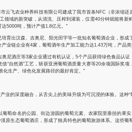
市云飞农业种养科技有限公司建成了我市首条NFC（非浓缩还
工领域的新突破，从清洗、压榨到灌装，仅需40分钟就能将新
000吨，预计产值1.8亿元。”
育出汉森、吉奥尼、阳光田宇等一批知名葡萄酒企业，形成了完
业链企业有4家，葡萄酒年生产加工能力达1.43万吨，产品类型
尼酒庄等3家企业通过有机认证，5个产品获得绿色食品认证
借“自然酒”工艺，斩获亚洲葡萄酒质量大赛等20余项国际奖
准化生产、绿色化发展路径的最好肯定。”
产业的深度融合，从舌尖上的美味升级为可沉浸的体验。这种“葡
萄命名的公园、街边游园的葡萄元素、农家院里垂挂的果实，
沙漠原生态葡萄酒庄，形成了独具特色的葡萄旅游体系。这些葡