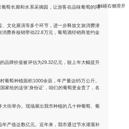
触碰右侧滑开
米葡萄长廊和水系采摘园，让游客在品味葡萄的同
品鉴、文化展演等多个环节，进一步释放文旅消费潜
旅消费券核销带动22.8万元，葡萄酒经销商签约金
品牌价值被评估为29.32亿元，较上年大幅提升
萄种植面积1000余亩，年产量达65万公斤。
了国家给的这张‘身份证’，咱们的葡萄更金贵了，名
井大街举办。现场展出我市种植的几十种葡萄、葡
产品年产值达数亿元。近年来，我市通过节水灌溉补