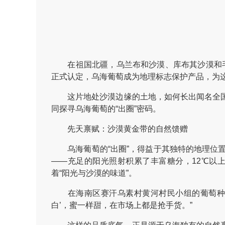
在祖国北疆，乌兰布和沙漠、库布其沙漠和毛乌
正式认定，乌海葡萄成为地理标志保护产品，为这
这片地处沙漠边缘的土地，如何长出闻名全国
同探寻乌海葡萄的“出圈”密码。
先天禀赋：沙漠黄金带的自然馈赠
乌海葡萄的“出圈”，得益于其独特的地理位置
——充足的阳光照射积累了丰富糖分，12℃以
着“阳光与沙漠的味道”。
在海南区赛汗乌素村黄河村民小组的葡萄种植园
白’，蜜一样甜，在市场上都是抢手货。”