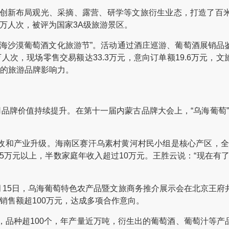
创新布局观光、采摘、露营、研学等文旅衍生业态，打造了百
万人次，被评为国家3A级旅游景区。
5乌海沙漠葡萄酒文化旅游节”。活动通过酒庄巡游、葡萄酒展销
次，现场零售交易额达33.3万元，意向订单额19.6万元，文
”的旅游品牌影响力。
牌价值持续提升。在第十一届内蒙古品牌大会上，“乌海葡萄”的
产业升级。海南区赛汗乌素村黄河村民小组是核心产区，全村葡
.5万元以上，半数家庭年收入超过10万元。王胜云说：“现在有
月15日，乌海葡萄特色农产品暨文旅商务推介展示会在北京王府
销售额超100万元，达成多项合作意向。
亩，品种超100个，年产量近万吨，衍生出的葡萄酒、葡萄汁等