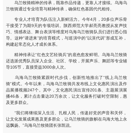
乌兰牧骑精神的传承，既靠作品传递，更靠人才接续。乌海乌
兰牧骑通过专业培育与精神传承，确保红色基因代代相传。
专业人才培育为队伍注入新鲜活力。今年4月，20多位声乐骨
干接受了为期9天的专项培训。陕西师范大学郝亮亮教授从发声技
巧、情感表达、舞台表演等维度对乌海乌兰牧骑队员们进行悉心指
导。这种“请进来”的培育模式，与巡演中的“以演代训”形成互补，
构建起常态化人才成长体系。
精神传承让“红色文艺轻骑兵”的底色愈发鲜明。乌海乌兰牧骑
还选派优秀队员深入企业、社区、学校，开展声乐、舞蹈等专业辅
导105节，直接受益3000余人次。
乌海乌兰牧骑紧跟时代步伐，创新性地推出了“线上乌兰牧
骑”模式。今年以来，乌海乌兰牧骑共发布线上文化惠民演出及作
品展播视频247个。其中，文化惠民演出宣传201条、主题展演展
播46条，累计点击量达20万余次，让文化服务打破时空限制，惠
及更多群众。
“我们将继续深入生活、扎根人民，传递好党的声音和关怀，
让文化发展成果惠及更多群众，让乌兰牧骑的旗帜在乌海大地上永
远飘扬。”乌海乌兰牧骑团长张凯说。