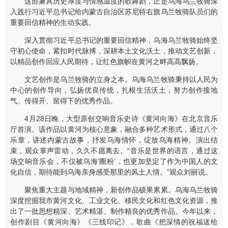
这部兼具历史厚度与情感温度的歌舞剧，正是乌海乌兰牧骑深
入践行习近平总书记给内蒙古自治区苏尼特右旗乌兰牧骑队员们的
重要回信精神的生动实践。
深入贯彻习近平总书记的重要回信精神，乌海乌兰牧骑始终坚
守初心使命，紧扣时代脉搏，深耕本土文化沃土，推动文艺创新，
以精品创作回应人民期待，让红色旗帜在黄河之畔高高飘扬。
文艺创作是乌兰牧骑的立身之本。乌海乌兰牧骑秉持以人民为
中心的创作导向，弘扬优良传统，扎根生活沃土，努力创作接地
气、传得开、留得下的优秀作品。
4月28日晚，大型原创交响音乐史诗《黄河向海》在北京音乐
厅首演。该作品以黄河为核心意象，融合多种艺术形式，通过八个
乐章，讲述内蒙古故事，抒发乌海情怀，绽放乌海精神。演出结
束，观众掌声雷动，久久不愿离去。“音乐是世界的语言，通过这
场交响音乐会，不仅被乌海‘圈粉’，也更加坚定了作为中国人的文
化自信，期待能到乌海亲身感受那里的风土人情。”观众刘丽说。
聚焦重大主题与地域精神，新创作品硕果累累。乌海乌兰牧骑
深度挖掘我市黄河文化、工业文化、移民文化和红色文化资源，推
出了一批思想精深、艺术精湛、制作精良的优秀作品。今年以来，
创作剧目《黄河向海》《三线印记》，歌曲《把深情的祝福送给