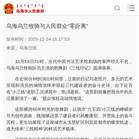
>
>
首页
资讯中心
乌海要闻
乌海乌兰牧骑与人民群众“零距离”
发布时间：2025-11-24 15:17:53
来源：乌海日报
11月19日21时，当代中国书法艺术馆剧场内掌声经久不息，
乌海乌兰牧骑队员主演的歌舞剧《三线印记》圆满落幕。
在近90分钟的演出时间里，泛黄的日记与老照片、多元的艺术
呈现和演员的倾情演绎串联起三代建设者的奋斗史诗。台下近百
名“小三线”老职工沉浸其中，热泪盈眶。“这部剧就像把我当年的生
活重新演了一遍。”观众张桂花动情地说。
这部横跨60年时光的歌舞剧，以我市“六五四”小三线的峥嵘岁
月为创作源泉，既细腻还原了建设者们风餐露宿、开荒拓土的奋斗
历程，更生动展现了这座城市从戈壁矿区到宜居都市的蝶变轨迹，
成为传承“三线精神”的鲜活艺术载体。