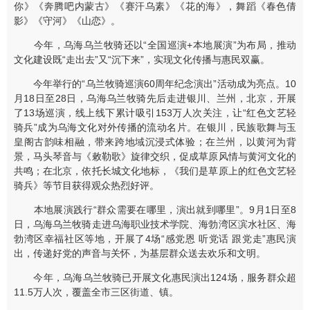
你》《奔腾吧内蒙古》《赛汗乌素》《花的海》，舞蹈《春色倩
影》《守河》《山恋》。
今年，乌海乌兰牧骑还以“全国巡演+本地展演”为布局，推动
文化建设既“走出去”又“沉下来”，实现文化传播与惠民双赢。
今年举行的“乌兰牧骑巡演60周年纪念演出”活动成为亮点。10
月18日至28日，乌海乌兰牧骑先后走进银川、兰州，北京，开展
了13场巡演，线上线下累计吸引153万人次关注，让“红色文艺轻
骑兵”成为乌海文化对外传播的流动名片。在银川，民族歌舞与玉
皇阁古韵味相融，带来跨地域沉浸式体验；在兰州，以黄河为背
景，马头琴音与《敕勒歌》旋律交织，促成草原风情与黄河文化的
共鸣；在北京，依托长城文化地标，《我们是草原上的红色文艺轻
骑兵》等节目获得观众热烈好评。
本地展演践行“群众需要在哪里，演出就到哪里”。9月1日至8
日，乌海乌兰牧骑走进乌海职业技术学院、海勃湾区滨水社区、海
勃湾区幸福社区等地，开展了4场“感党恩 听党话 跟党走”惠民演
出，传递好党的声音与关怀，为基层群众送去欢乐和文明。
今年，乌海乌兰牧骑已开展文化惠民演出124场，服务群众超
11.5万人次，覆盖全市三区街道、镇。