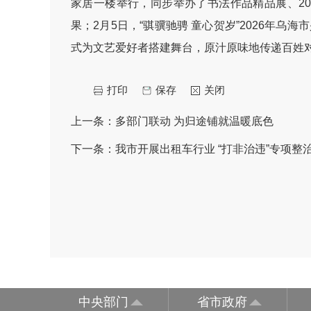
家居一楼举行，同步举办了书法作品精品展、2
果；2月5日，“骐骥驰骋 童心贺岁”2026年
式为文艺爱好者搭建舞台，原汁原味地传递百姓对
打印
保存
关闭
上一条：
多部门联动 为归途铺就温暖底色
下一条：
我市开展出租车行业 “打非治违”专项整
中央部门
省市政府