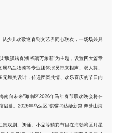
，从少儿欢歌逐春到文艺界同心联欢，一场场兼具
“骐骥踏春潮 福满万象新”为主题，设置四大篇章
区直属乌兰牧骑等专业团体演员带来相声、双人舞、
多元舞美设计，传递团圆共情、欢乐喜庆的节日内
南向未来”海南区2026年马年春节联欢晚会将在
启幕。2026年乌达区“骐骥乌达绘新篇 奔赴山海
”汇集戏剧、朗诵、小品等精彩节目在海勃湾区月星