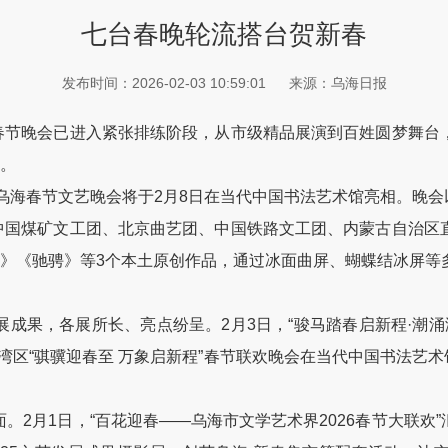
七台春晚轮流搭台贺新春
发布时间：2026-02-03 10:59:01
来源：乌海日报
春节晚会已进入紧张排练阶段，从市级精品展演到百姓圆梦舞台
幕。
海春节文艺晚会将于2月8日在当代中国书法艺术馆亮相。晚会以
了中国煤矿文工团、北京曲艺团、中国铁路文工团、内蒙古自治
娃》《驰骋》等3个本土原创作品，通过冰面曲屏、蝴蝶结冰屏等
，各展所长、亮点纷呈。2月3日，“骏马踏春启新程·潮涌海
勃湾区“骐骥迎春至 万象启新程”春节联欢晚会在当代中国书法艺术馆
月1日，“百花迎春——乌海市文学艺术界2026春节大联欢