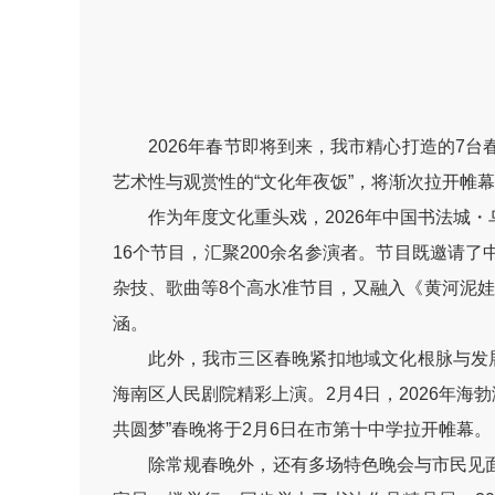
2026年春节即将到来，我市精心打造的7台
艺术性与观赏性的“文化年夜饭”，将渐次拉开帷
作为年度文化重头戏，2026年中国书法城・乌
16个节目，汇聚200余名参演者。节目既邀请
杂技、歌曲等8个高水准节目，又融入《黄河泥
涵。
此外，我市三区春晚紧扣地域文化根脉与发展成果
海南区人民剧院精彩上演。2月4日，2026年海
共圆梦”春晚将于2月6日在市第十中学拉开帷幕。
除常规春晚外，还有多场特色晚会与市民见面。2