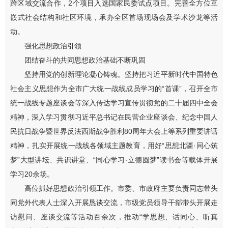
跨区域交流合作，2个项目入选国家民委试点项目。完善全方位互
嵌式社会结构和社区环境，承办全区首场现场会及学术沙龙等活
动。
强化思想政治引领
团结奋斗的共同思想政治基础不断巩固
坚持用党的创新理论凝心铸魂。坚持把习近平新时代中国特色
社会主义思想作为全市广大统一战线成员学习的“首课”，召开全市
统一战线专题座谈会等深入传达学习宣传贯彻党的二十届四中全会
精神，深入学习贯彻习近平总书记在民营企业座谈会、纪念中国人
民抗日战争暨世界反法西斯战争胜利80周年大会上等系列重要讲话
精神，扎实开展统一战线各领域主题教育，用好“思想北疆·同心筑
梦”大型讲坛、共识讲堂、“同心学习·立德圆梦”读书会等载体开展
学习20余场。
高位抓好思想政治引领工作。市委、市政府主要负责同志带头
同党外代表人士深入开展恳谈交流，市级党员领导干部带头开展走
访慰问、座谈交流等活动百余次，推动“学思想、话同心、听真