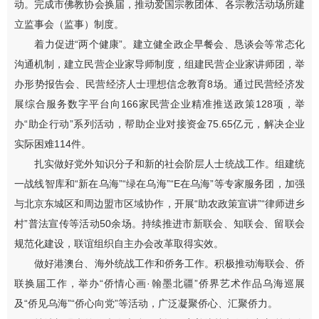
动。完成市佛教协会换届，推动爱国宗教团体、各宗教活动场所建
立监事会（监事）制度。
着力促进“两个健康”。建立健全政企早餐会、恳谈会等常态化
沟通机制，建立民营企业家导师制度，组建民营企业家讲师团，举
办形势报告会、民营经济人士理想信念教育8场。通过民营经济发
展综合服务数字平台向166家民营企业精准推送政策128项，举
办“助企行动”系列活动，帮助企业对接资金75.65亿元，解决企业
实际困难114件。
扎实做好党外知识分子和新的社会阶层人士统战工作。组建统
一战线智库和“新在乌海”“绿在乌海”“E在乌海”等专家服务团，加强
与北京东城区和周边盟市区域协作，开展“助农政策宣讲”“律师进乡
村”普法宣传等活动50余场。持续推进市新联会、知联会、留联会
规范化建设，联谊组织自主办会改革取得实效。
做好港澳台、海外统战工作和侨务工作。积极推动海联会、侨
联换届工作，举办“侨情心画·翰墨北疆”侨界艺术作品乌海巡展
及“侨见乌海”“侨心向党”等活动，广泛凝聚侨心、汇聚侨力。