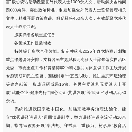
言”谈心谈话活动覆盖党外代表人士1000余人次，帮助解决困难问
题600余件。突出政治标准，制发加强党外代表人士监督管理相关
文件，精准开展政策宣讲、解疑释惑450余人次，有效凝聚党外代
表人士政治共识。
抓实抓细各项重点任务
各领域工作提质增效
持续提升多党合作效能。制定并落实2025年政党协商计划和
重点课题调研安排，支持各民主党派和无党派人士聚焦落实自治区
党委、市委重点工作和贯彻铸牢中华民族共同体意识工作主线开展
专题调研和民主监督，围绕制定“十五五”规划、推进生态环境治理
等建言献策，形成调研成果16篇。各民主党派和无党派人士开
展“赋能企业·健康先行”“同心助企·共谋发展”等“助企+”系列活动50
余场。
系统推进我国宗教中国化、加强宗教事务治理法治化。建
立“优秀讲经讲道人”巡回演讲制度，举办讲经讲道交流活动10余
期。指导宗教界开展“学法规、守戒律、重修为、树形象”教育活