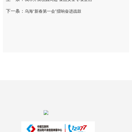
下一条：
乌海“新春第一会”擂响奋进战鼓