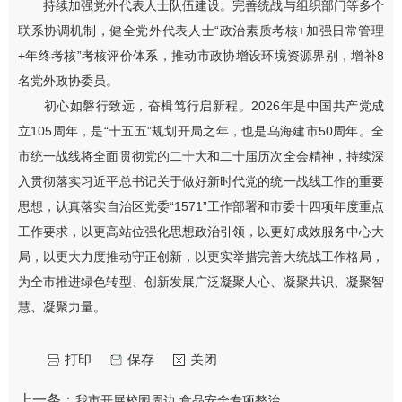
持续加强党外代表人士队伍建设。完善统战与组织部门等多个
联系协调机制，健全党外代表人士“政治素质考核+加强日常管理
+年终考核”考核评价体系，推动市政协增设环境资源界别，增补8
名党外政协委员。
初心如磐行致远，奋楫笃行启新程。2026年是中国共产党成
立105周年，是“十五五”规划开局之年，也是乌海建市50周年。全
市统一战线将全面贯彻党的二十大和二十届历次全会精神，持续深
入贯彻落实习近平总书记关于做好新时代党的统一战线工作的重要
思想，认真落实自治区党委“1571”工作部署和市委十四项年度重点
工作要求，以更高站位强化思想政治引领，以更好成效服务中心大
局，以更大力度推动守正创新，以更实举措完善大统战工作格局，
为全市推进绿色转型、创新发展广泛凝聚人心、凝聚共识、凝聚智
慧、凝聚力量。
打印
保存
关闭
上一条：
我市开展校园周边 食品安全专项整治