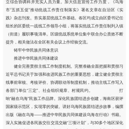
立综合协调科并充实人员力量。加大信息宣传工作力度，《乌海
市“五抓五促”推动统战工作责任制落实》署名文章在自治区《实
践》杂志刊发。夯实基层统战工作基础。各区均成立由区委书记任
组长的区委统一战线工作领导小组，将落实统战工作责任制列入镇
（街道）履职事项清单。区级统战系统单位集中联合办公质效不断
提升，相关做法在全区有关会议上作经验交流。
铸牢中华民族共同体意识
推进中华民族共同体建设
健全完善贯彻主线工作制度机制。完整准确全面把握和贯彻习
近平总书记关于加强和改进民族工作的重要思想，建立健全贯彻主
线事前审核、考核评价、协调联动等制度机制，推动主线工作写入
各部门单位“三定”、社会组织规章、村规民约。 打
响“融在乌海”民族工作品牌。深化民族团结进步创建，海南区获评
国家级示范区，实现零的突破。讲好乌海民族团结进步故事，编撰
出版《融在乌海——推进中华民族共同体建设乌海在行动》书籍。
深入实施促进各民族交往交流交融“三项计划”，与30多个地区深化