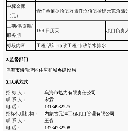
中标金额
壹仟叁佰捌拾伍万陆仟玖佰伍拾肆元贰角陆分(1385
（元）
工期/供货期/
198 日历天
项目负责人
服务期
标段内容
工程-设计-市政工程-市政给水排水
2.监督部门
乌海市海勃湾区住房和城乡建设局
3.联系方式
招 标 人：
乌海市热力有限责任公司
联 系 人：
宋霖
电 话：
13134982525
招标代理机构：
内蒙古元沣工程项目管理有限公司
联 系 人：
王淼
电 话：
13734732598