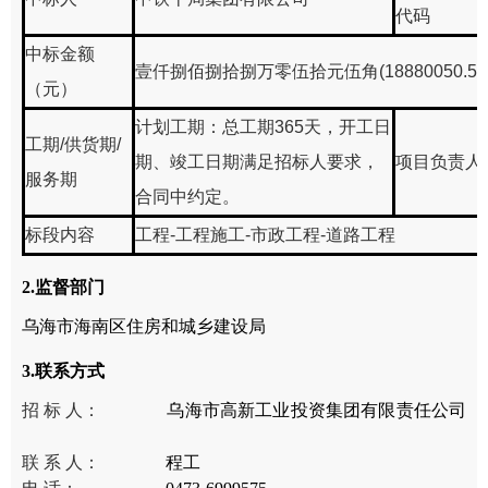
代码
中标金额
壹仟捌佰捌拾捌万零伍拾元伍角(18880050.5元
（元）
计划工期：总工期365天，开工日
工期/供货期/
期、竣工日期满足招标人要求，
项目负责人
服务期
合同中约定。
标段内容
工程-工程施工-市政工程-道路工程
2.监督部门
乌海市海南区住房和城乡建设局
3.联系方式
招 标 人：
乌海市高新工业投资集团有限责任公司
联 系 人：
程工