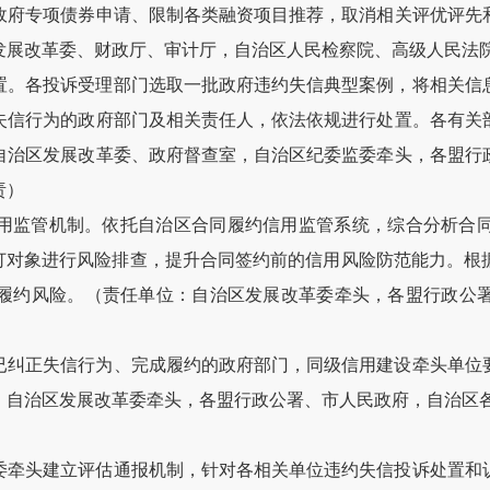
政府专项债券申请、限制各类融资项目推荐，取消相关评优评先
发展改革委、财政厅、审计厅，自治区人民检察院、高级人民法
置。各投诉受理部门选取一批政府违约失信典型案例，将相关信
失信行为的政府部门及相关责任人，依法依规进行处置。各有关
自治区发展改革委、政府督查室，自治区纪委监委牵头，各盟行
责）
用监管机制。依托自治区合同履约信用监管系统，综合分析合
签订对象进行风险排查，提升合同签约前的信用风险防范能力。根
履约风险。（责任单位：自治区发展改革委牵头，各盟行政公
已纠正失信行为、完成履约的政府部门，同级信用建设牵头单位
：自治区发展改革委牵头，各盟行政公署、市人民政府，自治区
委牵头建立评估通报机制，针对各相关单位违约失信投诉处置和