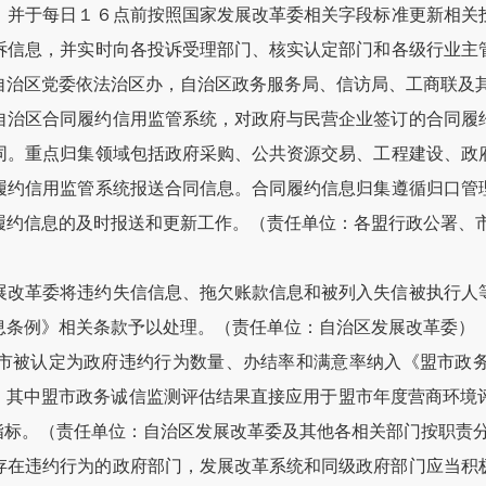
，并于每日１６点前按照国家发展改革委相关字段标准更新相关
诉信息，并实时向各投诉受理部门、核实认定部门和各级行业主
自治区党委依法治区办，自治区政务服务局、信访局、工商联及
自治区合同履约信用监管系统，对政府与民营企业签订的合同履
同。重点归集领域包括政府采购、公共资源交易、工程建设、政
履约信用监管系统报送合同信息。合同履约信息归集遵循归口管
履约信息的及时报送和更新工作。（责任单位：各盟行政公署、
展改革委将违约失信信息、拖欠账款信息和被列入失信被执行人
息条例》相关条款予以处理。（责任单位：自治区发展改革委）
市被认定为政府违约行为数量、办结率和满意率纳入《盟市政
标，其中盟市政务诚信监测评估结果直接应用于盟市年度营商环境
指标。（责任单位：自治区发展改革委及其他各相关部门按职责
存在违约行为的政府部门，发展改革系统和同级政府部门应当积