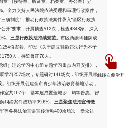
四室”（接待室、听证室、档案室、办公室）分
%
。全力支持人民法院依法受理和审理行政案件，
“三项制度”，推动行政执法案件录入“全区行政执
一公开
”要求
，
开展抽查
512
次，检查
4348
家
。深入
0%
。
三是
行政执法持续规范。
市区两级均
挂牌成
位
254
份案卷
。
印发
《关于建立轻微违法行为不予
员
1750
人，持监督证
78
人。
党组）理论学习中心组专题学习重点内容安排》
，
展
学习
257
场次
，专题研讨
141
场次，组织开展领
触碰右侧滑开
设。
组织开展创建全市青少年
法治教育
基地活动，
作室共
107
个，基本建成覆盖城乡、均等普惠、智
解纠纷案件成功率
99.6%
。
三是聚焦法治宣传教
行”等
各类法治
宣讲宣传活动
40
0
余场次，
受众达