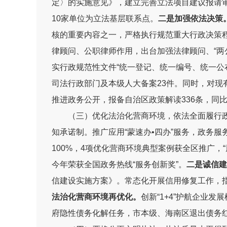
定〉的实施意见》，建立完善立法项目建议报请
10
家单位为立法基层联系点
。
二是
加强依法决策
核的重要内容之一
，
严格执行规范重大行政决策
律顾问、公职律师作用，
出台加强法律顾问、“两
实行政规范性文件“统一登记、统一编号、统一公布
司法行政部门及本级人大备案
23
件。同时，对现
推进政务公开，报备自治区政策解读
336
条
，
同
（三）优化法治化营商环境，依法全面履行
知承诺制。
推广应用
“
蒙速办
•
四办
”
服务，
政务服
100%
，
4
项优化营商环境典型案例获全区推广
，
“
今年
荣获全国政务热线
“
服务创新奖
”
。
二是诚信建
信建设实施方案》。
常态化开展信用修复工作
，
法治化营商环境再优化。
创新“
1+4
”护航企业发
府隐性债务化解任务，
市本级、海南区退出债务