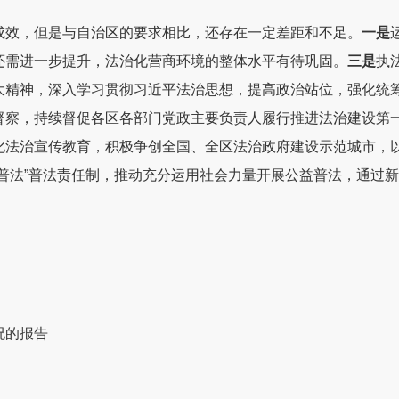
成效，但是
与自治区的要求相比
，还存在一定差距和不足。
一是
还需
进一步提升
，
法治化营商环境的整体水平有待
巩固
。
三
是
执
大精神，
深入学习贯彻习近平法治思想，提高政治站位，强化统
督察
，
持续
督促各区各部门党政主要负责人履行
推进
法治建设第
化法治宣传教育，积极争创
全国、全区
法治政府建设示范城市，
普法
”
普法责任制，推动充分运用社会力量开展公益普法
，通过
新
况的报告