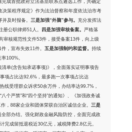
满完成
首批政府立法基层联系点遴选工作，共确定
政决策程序规定
》作为法治督察和年
度依法治市
考
序并及时
报备
。
三是加强“外脑”参与。
充分发挥法
注册公职律师
51
人。
四是加强审核备案。
严格落
共审核规范性文件
53
件，接受备案
13
件，向上级
1
件，宣布失效
11
件。
五是加强制约和监督。
持续
意率
100%
。
清单(含告知承诺事项)》
，全面落实证明事项告
事项占比达
92.6%
，最多跑一次事项占比达
热线受理群众诉求
50
余万件，办结率达
99.7%
，
八个严禁”和“四个坚持”的通知》、《加强政务诚
工作
，
88
家企业
和
团体荣获自治区诚信企业
。
三是
题全部办结。
强化财政金融风险防控，
全面完成政
计完成留抵退税近
30
亿元，减税降费
2.8
亿元。