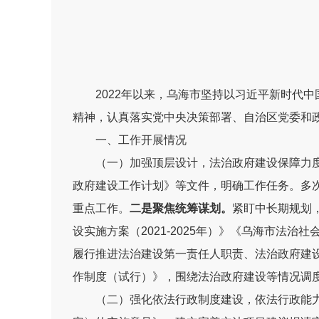
202
2
年
以来
，
乌海
市
坚持以习近平新时代中
精神，
认真
落实党中央决策部署
、
自治区
党委和
一
、
工作开展
情况
（一）加强顶层设计，法治政府建设保障力
政府建设工作计划》等文件，明确工作任务。多
重点工作。
二是聚焦统筹谋划。
紧盯中长期规划
设实施方案（
2021-2025
年）》《乌海市法治社
履行推进法治建设第一责任人职责
、法治政府建
作制度（试行）》，
围绕
法治
政府
建设
等
情况调
（二）强化
依法行政制度建设，依法行政能