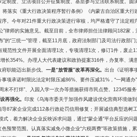
审定制度、立法项目公开征集制度、基层参与立法联系制度。圆
。
将落实
《重大行政决策程序暂行条例》
《
内蒙古自治区重大行
程序
。今年对
21
件
重大行政决策
进行审核
，均
严格遵守了法定程
公”律师的实施意见。截至目前，全市律师担任法律顾问
182
家，
”的“三统一”管理，截至
11
月底，政府法制部门及司法行政部门
有规范性文件开展全面清理
1
次，专项清理
1
次，修订
1
件，废止
1
比增长
354%
。
办理人大代表建议和政协提案
316
件
，
办复率、满
政府职能迈出新步伐。
一是
“放管服”改革再深化。
出台《证明事项
务事项承诺时限比法定时限压减
86%
、要件压减
31%
，
“
一网通办
”
周末不打烊
”
、
入园
入学一次办等
措施
获得市民点赞
。
12345
服务
设再强化。
印发《乌海市委关于加强作风建设优化营商环境做到“
指导
87
家企业完成
112
条行政处罚信用修复
；
开展诚信典型选树
展模式，着力解决企业反映诉求问题，通过“蒙企通”平台反应的问
红色预警范围
。
认真落实减免小微企业
“
六税两费
”
等政策措施，累