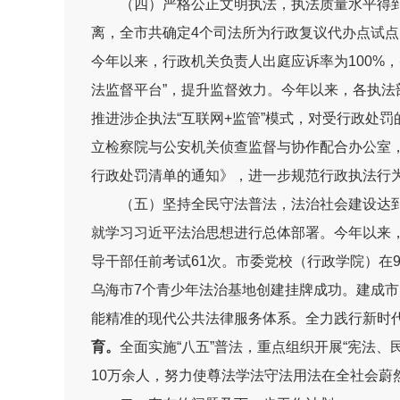
（
四
）严格公正文明执法，执法
质量
水平
得
离，全市共确定
4
个司法所为行政复议代办点试点
今年以来，
行政机关负责人出庭应诉率为
100%
，
法监督平台”，提升监督效力。今年以来，
各执法
推
进涉企执法
“
互联网
+
监管
”
模式
，
对受行政处罚
立检察院与公安机关侦查监督与协作配合办公室
行政处罚清单的通知》
，进一步
规范行政执法行
（
五
）
坚持全民守法普法，
法治社会建设达
就学习
习近平法治思想进行
总体部署。
今年以来
导干部任前考试
61
次
。市委党校
（行政学院）
在
乌海市
7
个青少年法治基地创建挂牌成功。
建成市
能精准的现代公共法律服务体系
。全力践行新时
育。
全面实施
“
八五
”
普法
，重点
组织开展“宪法、
10
万余人，
努力使尊法学法守法用法在全社会蔚