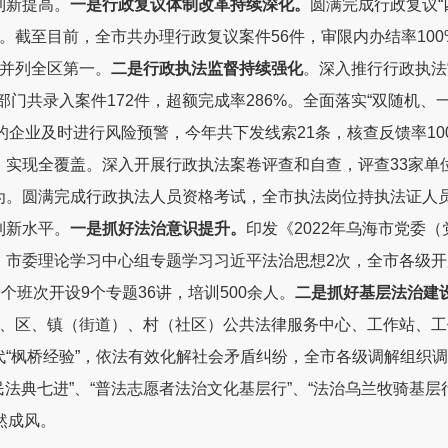
到新提高
。
一是
行
政复议体制改革持续深化。
圆满完成行政复议“
。截至目前，全市共办理行政复议案件
56
件，审限内办结率
100
并列全区第一。
二
是
行政执法监督持续强化
。
深入推行行政执法
部门共录入案件
172
件，超额完成率
286%
。
全面
落实
“
双随机、
的企业及时进行
风险预警，今年共下发线索
21
条
，
核查反馈率
10
，实现全覆盖
。
深入开展行政执法案卷评查和自查，评查
33
家单
为
。
圆满完成行政执法人员资格考试，全市执法岗位持执法证人
到新水平。
一是
抓好法治意识提升
。
印发《
2
022
年乌海市党委（
，
市委理论学习中心组专题学习习近平法治思想
2
次
，
全市各级
开
9
个班次开设
9
个专题
36
讲，培训
500
余人。
二是抓好基层法治建
、区、镇（街道）、村（社区）公共法律服务中心、工作站、工
代
“
枫桥经验
”
，依法有效化解社会矛盾纠纷，全市各级调解组织调
民法典七进”、“普法志愿者法治文化基层行”、
“法治乌兰牧骑基层
然成风。