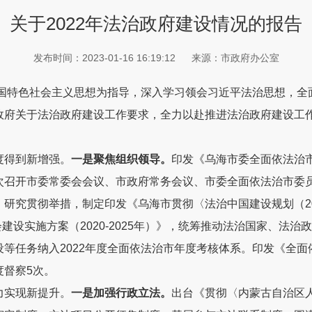
关于2022年法治政府建设情况的报告
发布时间：2023-01-16 16:19:12
来源：市政府办公室
国特色社会主义思想为指导，深入学习
领会
习近平法治思想，
全
政府
关于法治政府建设
工作要求，全力以赴推进法治政府建设工
度得到新增强。
一是聚焦组织领导。
印发《乌海市委全面依法治
次召开市委常委会会议、市政府常务会议、市委全面依法治市委
，研究贯彻举措，制定印发《乌海市贯彻〈法治中国建设规划（
2
会建设实施方案（
2020-2025
年）》，统筹推动法治国家、法治政
设等任务
纳入
2022
年度全面依法治市年度考核体系。印发《全面
度督察
5
次。
力
实现新提升
。
一
是
加强
行政
立法
。
出台《贯彻〈内蒙古自治区