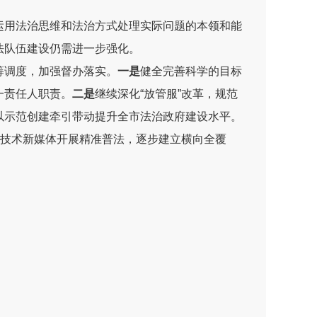
运用法治思维和法治方式处理实际问题的本领和能
法队伍建设仍需进一步强化
。
筹调度，
加强督办落实
。
一是
健全
完善
科学的目标
一责任人职责。
二是
继续深化
“
放管服
”
改革
，
规范
以示范创建牵引带动提升全市法治政府建设水平。
技术新媒体开展精准普法，逐步建立横向全覆