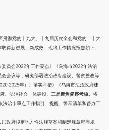
面
贯彻党的十九大、十九届历次全会和
党的
二十大
作取得
新进展、新
成效
，现将工作情况报告如下
。
市委员会
2022
年工作要点》《乌海市
2022
年法治
员会会议等，研究部署法治政府建设、督察整改等
020-2025
年）〉落实举措》《乌海市法治政府建
府、法治社会一体建设。
三是聚焦督察考核。
将
依法治市重点工作指引、提醒、警示清单和督办工
人民政府拟定地方性法规草案和制定规章程序规