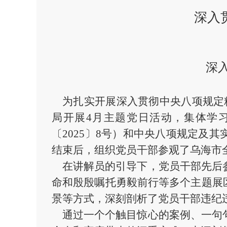
深入
深
为扎实开展深入贯彻中央八项规定精
局开展
4月主题党日活动，集体学
〔2025〕8号）和中央八项规定
结束后，
组织党员干部参观
了
乌海市
在
讲解员的
引导
下，
党员干部
先后
命和殷殷嘱托勇毅前行
等多个主题
展
景等方式，深刻剖析了党员干部违纪
通过一个个触目惊心的案例、一句句