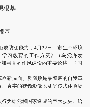
想根基
根基
拒腐防变能力，4月
22
日，市
生态环境
神学习教育的工作方案》（乌党办发
于加强党的作风建设的重要论述，学习
革命新局面、反腐败是最彻底的自我革
板、真实的视频影像以及沉浸式体验场
败行为给党和国家造成的巨大损失、给