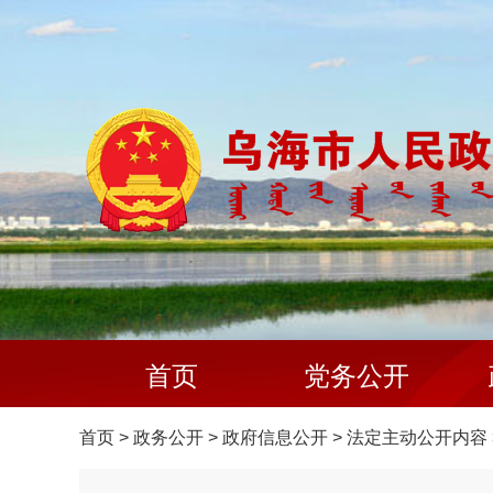
首页
党务公开
首页
>
政务公开
>
政府信息公开
>
法定主动公开内容