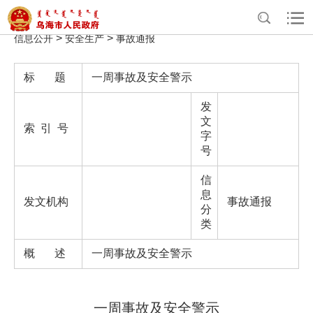
>
>
>
>
首页
政务公开
政府信息公开
法定主动公开内容
重点领域
>
>
信息公开
安全生产
事故通报
标 题
一周事故及安全警示
发
文
索 引 号
字
号
信
息
发文机构
事故通报
分
类
概 述
一周事故及安全警示
一周事故及安全警示