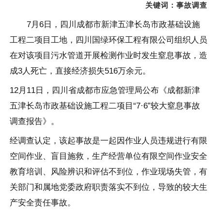
关键词：
事故
调查
7
月
6
日，
四川
成都市新津五津长岛市政基础设施
工程二项目工地，四川国绿环保工程有限公司组织人员
在对该项目污水管道开展检测作业时发生窒息事故，造
成
3
人死亡，直接经济损失
516
万余元。
12
月
11
日，四川省成都市应急管理局
公布《成都新津
五津长岛市政基础设施工程二项目“
7
·
6
”较大窒息事故
调查报告》。
经调查认定，该起事故是一起因作业人员违规进行有限
空间
作业、盲目施救，生产经营单位有限空间作业安全
教育培训、风险辨识和评估不到位，作业现场失管，有
关部门和属地党委政府职责落实不到位，导致的较大生
产安全责任事故。