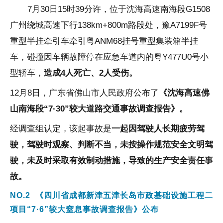
7月30日15时39分许，位于沈海高速南海段G1508
广州绕城高速下行138km+800
m
路段处，豫A7199F号
重型半挂牵引车牵引粤ANM68挂号重型集装箱半挂
车，碰撞因车辆故障停在应急车道内的粤Y477U0号小
型轿车，
造成4人死亡、2人受伤。
12月8日，广东省佛山市人民政府公布了
《沈海高速佛
山南海段“7·30”较大道路交通事故调查报告》。
经调查组认定，该起事故是
一起因驾驶人
长期疲劳驾
驶，驾驶时观察、判断不当，未按操作规范安全文明驾
驶，未及时采取有效制动措施，导致的
生产安全责任事
故。
NO.2
《四川省成都新津五津长岛市政基础设施工程二
项目“7·6”较大窒息事故调查报告》公布