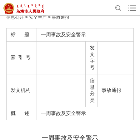
>
>
>
>
首页
政务公开
政府信息公开
法定主动公开内容
重点领域
>
>
信息公开
安全生产
事故通报
标 题
一周事故及安全警示
发
文
索 引 号
字
号
信
息
发文机构
事故通报
分
类
概 述
一周事故及安全警示
一周事故及安全警示