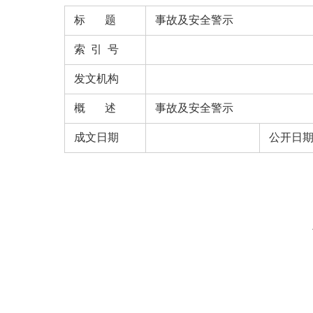
标 题
事故及安全警示
索 引 号
发文机构
概 述
事故及安全警示
成文日期
公开日