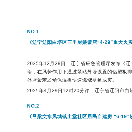
NO.1
《辽宁辽阳白塔区三里厨娘饭店“4·29”重大
2025年12月28日，辽宁省应急管理厅发布
蒂，在风势作用下通过紧贴外墙设置的铝塑板
外墙聚苯乙烯保温板快速燃烧蔓延成灾。
2025年4月29日12时20分许，辽宁省辽阳
NO.2
《吕梁文水凤城镇土堂社区居民自建房 “6·19