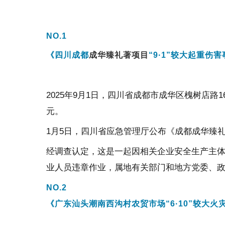
NO.
1
《
四川
成都
成华臻礼著项目
“
9
·
1
”较大起重伤害
2025
年
9
月
1
日，
四川省
成都市成华区槐树店路
1
元。
1
月
5
日，四川省应急管理厅公布《成都成华臻礼
经调查认定，这是一起因相关企业安全生产主
业人员违章作业，属地有关部门和地方党委、
NO.
2
《广东汕头潮南西沟村农贸市场“6·10”较大火