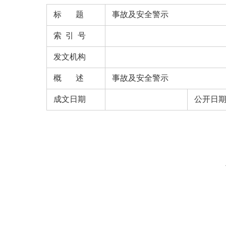
标 题
事故及安全警示
索 引 号
发文机构
概 述
事故及安全警示
成文日期
公开日