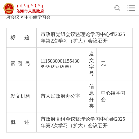
>
>
>
>
首页
政务公开
政府办公室信息公开
法定主动公开内容
政
>
府会议
中心组学习会
市政府党组会议暨理论学习中心组2025
标 题
年第2次学习（扩大）会议召开
发
文
1115030001155430
索 引 号
无
89/2025-02080
字
号
信
息
中心组学习
发文机构
市人民政府办公室
分
会
类
市政府党组会议暨理论学习中心组2025
概 述
年第2次学习（扩大）会议召开