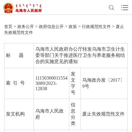
>
>
>
>
>
首页
政务公开
政府信息公开
政策
行政规范性文件
废止
失效规范性文件
乌海市人民政府办公厅转发乌海市卫生计生
标 题
委等部门关于推进医疗卫生与养老服务相结
合的实施意见的通知
发
11150300011554
文
乌海政办发〔2017〕
索 引 号
3089/2023-
字
9号
12838
号
信
乌海市人民政
息
发文机构
废止失效规范性文件
府
分
类