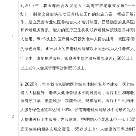
2017
到
年，将医养融合发展纳入《乌海市养老事业发展“十三
划》，制定出台加快推动医养结合工作的实施方案，积极开展
作。建立完善专业化医养结合人才培训制度。已经确定的兼具医
和养老服务资质、能力的医疗卫生机构或养老机构按既定目标筹
1
80%
入使用。
以上的医疗机构开设为老年人提供挂号、就医等便
50%
的绿色通道。
以上的养老机构能够以不同形式为入住老年人
60%
疗卫生、康复护理服务。家庭医生签约服务覆盖率达到
以上
65%
以上老年人健康管理率达到
以上。
2020
到
年，符合我市实际的医养结合体制机制基本建立，医养结
能力大幅提升，老年人健康管理水平明显提高，医疗卫生和养老
源有序共享、覆盖城乡、功能合理、规模适宜。医疗卫生机构开
100%
人服务绿色通道率达到
。所有养老机构能够以不同形式为入
2
30
人提供医疗卫生服务，内设康复、护理型床位展总床位不低于
65
庭医生签约服务实现全覆盖，
岁以上老年人健康管理率达到