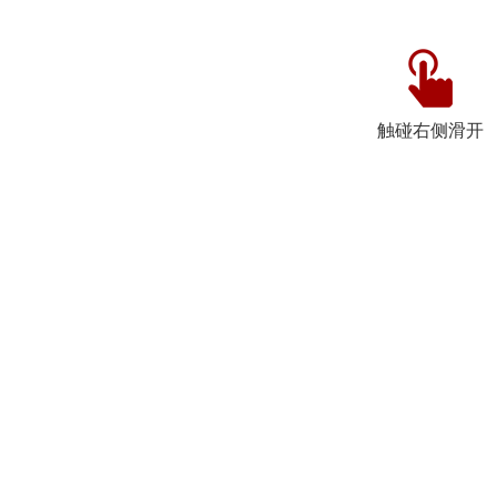
触碰右侧滑开