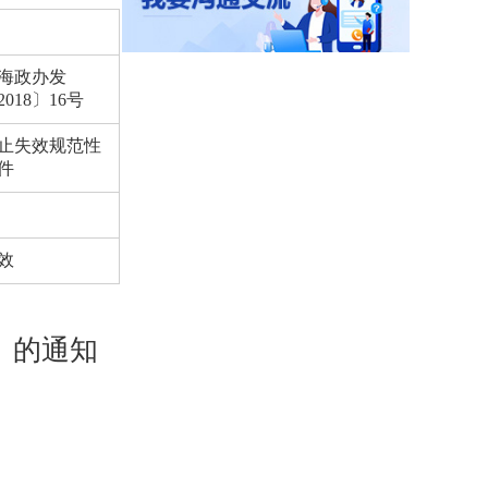
海政办发
2018〕16号
止失效规范性
件
效
》的通知