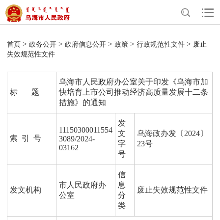
>
>
>
>
>
首页
政务公开
政府信息公开
政策
行政规范性文件
废止
失效规范性文件
乌海市人民政府办公室关于印发《乌海市加
标 题
快培育上市公司推动经济高质量发展十二条
措施》的通知
发
11150300011554
文
乌海政办发〔2024〕
索 引 号
3089/2024-
字
23号
03162
号
信
市人民政府办
息
发文机构
废止失效规范性文件
公室
分
类