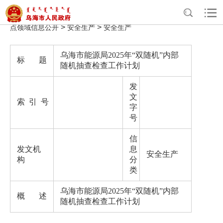
>
>
>
>
首页
政务公开
政府信息公开
法定主动公开内容
重
>
>
点领域信息公开
安全生产
安全生产
乌海市能源局2025年“双随机”内部
标 题
随机抽查检查工作计划
发
文
索 引 号
字
号
信
发文机
息
安全生产
构
分
类
乌海市能源局2025年“双随机”内部
概 述
随机抽查检查工作计划