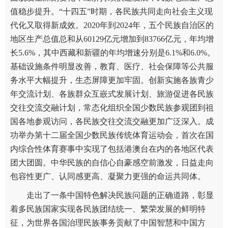
值稳步提升。“十四五”时期，各民族共同走向社会主义现
代化又取得新成效。2020年到2024年，五个民族自治区的
地区生产总值总和从60129亿元增加到83766亿元，年均增
长5.6%，其中西藏和新疆的年均增速分别是6.1%和6.0%。
基础设施条件明显改善，教育、医疗、社会保障等公共服
务水平大幅提升，生态屏障更加牢固。创新实施各族青少
年交流计划、各族群众互嵌式发展计划、旅游促进各民族
交往交流交融计划，常态化组织全国少数民族参观团到祖
国各地参观访问，各民族交往交流交融更加广泛深入。成
功举办第十二届全国少数民族传统体育运动会，首次在国
内综合性体育赛事中实现了包括港澳台在内的各地区代表
团大团圆。中华民族的自信心自豪感空前激发，日益走向
包容性更广、认同感更高、凝聚力更强的命运共同体。
走出了一条中国特色解决民族问题的正确道路，彰显
着多民族国家实现各民族团结统一、繁荣发展的鲜明特
征，为世界各国治理民族事务贡献了中国智慧和中国方