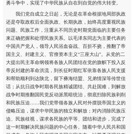
勇斗争中，实现了中华民族从自在到自觉的伟大转变。
我们党自成立之日起，无论是在革命根据地局部执政
还是夺取政权后全面执政、长期执政，始终高度重视民族
问题、民族工作，注重从不同历史时期党面临的主要任务
来正确把握和处理民族关系。以毛泽东同志为主要代表的
中国共产党人，领导人民浴血奋战、百折不挠，推翻了帝
国主义、封建主义、官僚资本主义“三座大山”。从党的二
大提出民主革命纲领将各族人民团结在党的旗帜下投入反
帝反封建的革命洪流，到长征时期红军依靠各族人民支援
和帮助顺利到达陕北，留下彝海结盟、兄弟情深等传世佳
话；从抗日战争时期各民族精诚团结、共赴国难，到解放
战争时期推翻国民党反动派黑暗统治，彻底扫除民族剥削
和民族压迫……我们党带领各族人民对外摆脱帝国主义的
侵略压迫，谋求中华民族的独立和解放；对内消除民族压
迫、民族歧视，谋求各民族的平等、团结和进步，完成了
这一时期解决民族问题的中心任务。随着中华人民共和国