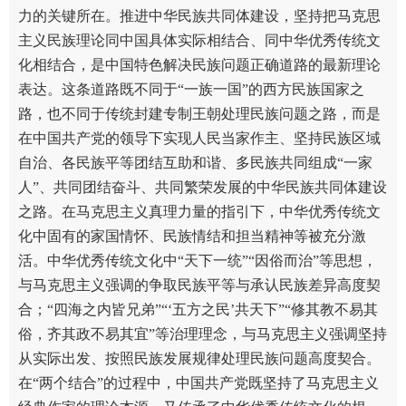
力的关键所在。推进中华民族共同体建设，坚持把马克思
主义民族理论同中国具体实际相结合、同中华优秀传统文
化相结合，是中国特色解决民族问题正确道路的最新理论
表达。这条道路既不同于“一族一国”的西方民族国家之
路，也不同于传统封建专制王朝处理民族问题之路，而是
在中国共产党的领导下实现人民当家作主、坚持民族区域
自治、各民族平等团结互助和谐、多民族共同组成“一家
人”、共同团结奋斗、共同繁荣发展的中华民族共同体建设
之路。在马克思主义真理力量的指引下，中华优秀传统文
化中固有的家国情怀、民族情结和担当精神等被充分激
活。中华优秀传统文化中“天下一统”“因俗而治”等思想，
与马克思主义强调的争取民族平等与承认民族差异高度契
合；“四海之内皆兄弟”“‘五方之民’共天下”“修其教不易其
俗，齐其政不易其宜”等治理理念，与马克思主义强调坚持
从实际出发、按照民族发展规律处理民族问题高度契合。
在“两个结合”的过程中，中国共产党既坚持了马克思主义