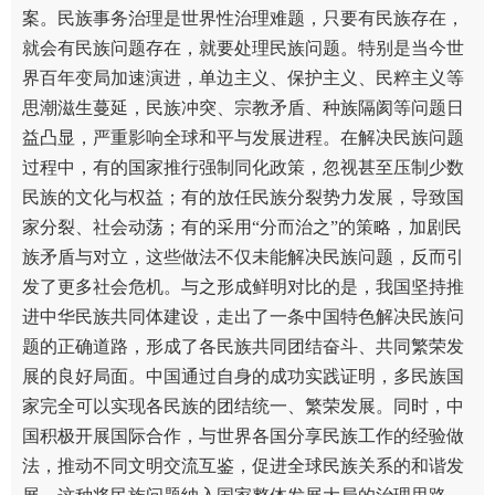
案。民族事务治理是世界性治理难题，只要有民族存在，
就会有民族问题存在，就要处理民族问题。特别是当今世
界百年变局加速演进，单边主义、保护主义、民粹主义等
思潮滋生蔓延，民族冲突、宗教矛盾、种族隔阂等问题日
益凸显，严重影响全球和平与发展进程。在解决民族问题
过程中，有的国家推行强制同化政策，忽视甚至压制少数
民族的文化与权益；有的放任民族分裂势力发展，导致国
家分裂、社会动荡；有的采用“分而治之”的策略，加剧民
族矛盾与对立，这些做法不仅未能解决民族问题，反而引
发了更多社会危机。与之形成鲜明对比的是，我国坚持推
进中华民族共同体建设，走出了一条中国特色解决民族问
题的正确道路，形成了各民族共同团结奋斗、共同繁荣发
展的良好局面。中国通过自身的成功实践证明，多民族国
家完全可以实现各民族的团结统一、繁荣发展。同时，中
国积极开展国际合作，与世界各国分享民族工作的经验做
法，推动不同文明交流互鉴，促进全球民族关系的和谐发