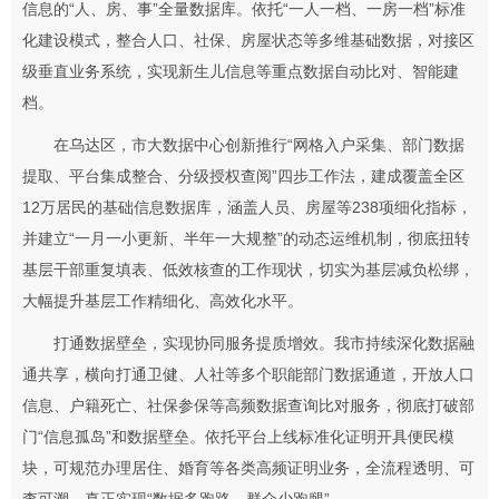
信息的“人、房、事”全量数据库。依托“一人一档、一房一档”标准
化建设模式，整合人口、社保、房屋状态等多维基础数据，对接区
级垂直业务系统，实现新生儿信息等重点数据自动比对、智能建
档。
在乌达区，市大数据中心创新推行“网格入户采集、部门数据
提取、平台集成整合、分级授权查阅”四步工作法，建成覆盖全区
12万居民的基础信息数据库，涵盖人员、房屋等238项细化指标，
并建立“一月一小更新、半年一大规整”的动态运维机制，彻底扭转
基层干部重复填表、低效核查的工作现状，切实为基层减负松绑，
大幅提升基层工作精细化、高效化水平。
打通数据壁垒，实现协同服务提质增效。我市持续深化数据融
通共享，横向打通卫健、人社等多个职能部门数据通道，开放人口
信息、户籍死亡、社保参保等高频数据查询比对服务，彻底打破部
门“信息孤岛”和数据壁垒。依托平台上线标准化证明开具便民模
块，可规范办理居住、婚育等各类高频证明业务，全流程透明、可