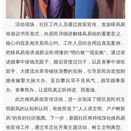
活动现场，社区工作人员通过政策宣传、发放移风易
俗倡议书等形式，向居民详细讲解移风易俗的重要意义、
核心内容及相关居民公约。工作人员结合周边真实案例，
把移风易俗讲成群众听得懂的“明白账”“现实账”。通过讲
述婚事中借钱充面子、婚后背债过日子，以及丧事中请吹
鼓手、大摆流水席等铺张浪费的实例，引导居民自觉抵制
婚丧嫁娶大操大办、盲目攀比等不良风气，倡导婚事新
办、丧事简办，让居民真正听得进、照着做。
此次移风易俗宣传活动，进一步加深了辖区居民对文
明新风的认知和认同，有效营造了“人人讲文明、户户树新
风”的良好社区氛围。下一步，新园社区将持续深化移风易
俗宣传工作，通过常态化开展主题活动、树立文明典型、