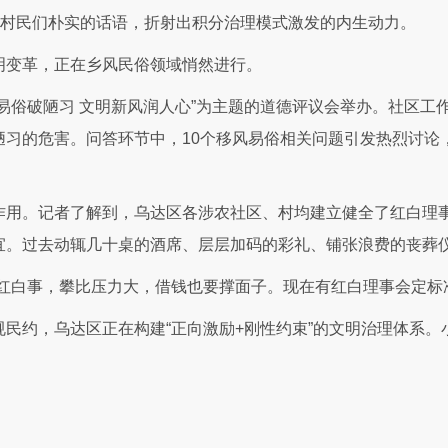
”村民们朴实的话语，折射出积分治理模式激发的内生动力。
明变革，正在乡风民俗领域悄然进行。
易俗破陋习 文明新风润人心”为主题的道德评议会举办。社区工
陋习的危害。问答环节中，10个移风易俗相关问题引发热烈讨论
作用。记者了解到，乌达区各涉农社区、村均建立健全了红白理
宜。过去动辄几十桌的酒席、层层加码的彩礼、铺张浪费的丧葬
红白事，攀比压力大，借钱也要撑面子。现在有红白理事会定标
民约，乌达区正在构建“正向激励+刚性约束”的文明治理体系