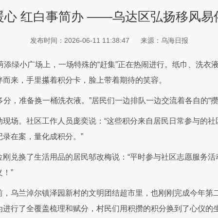
暖心 红白事简办 ——乌达区弘扬移风易
发布时间：2026-06-11 11:38:47
来源：乌海日报
荫添绿小广场上，一场特殊的“赶集”正在热闹进行。纸巾、洗衣
伴而来，手里攥着积分卡，脸上带着期待的笑容。
0多分，准备换一桶洗衣液。”居民们一边排队一边交流着各自的“攒
动现场。社区工作人员庞奕说：“这些积分来自居民日常参与的社
录在案，量化成积分。”
位刚兑换了生活用品的居民邬改梅说：“平时参与社区志愿服务活
！”
，乌兰淖尔镇泽园新村的文明团结超市里，也刚刚完成今年第二
为进行了全覆盖梳理和赋分，村民们用积攒的积分换到了心仪的