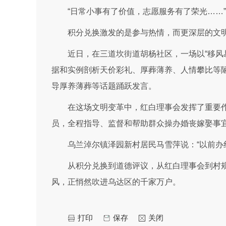
“日常小事有了价值，志愿服务有了荣光……
积分兑换激发的是参与热情，而更深层的文
近日，在三道坎街道胡杨社区，一场以“移风
据和实例剖析天价彩礼、厚葬薄养、人情攀比等
导厚养薄葬等话题踊跃发言。
在这场文明变革中，红白理事会发挥了重要
员，全程指导、监督和帮助群众操办婚丧嫁娶事
乌兰淖尔镇泽园新村居民马雪萍说：“以前办
从积分兑换到道德评议，从红白理事会到村规
风，正悄然吹进乌达区的千家万户。
打印
保存
关闭