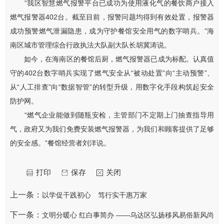
“我区智慧燃气报警平台已成功为使用液化气的餐饮商户接入
燃气报警器402台。截至目前，报警问题均得到有效处置，报警器
成功预警燃气泄漏隐患，成为守护餐馆安全用气的数字哨兵。”海
南区城市管理综合行政执法大队副大队长胡冀涛说。
如今，在海南区的餐馆后厨，燃气报警器已成为标配。认真值
守的402台数字哨兵实现了燃气安全从“被动处置”向“主动预警”、
从“人工排查”向“数据智管”的转型升级，用数字化手段构筑起安全
防护网。
“燃气企业能做到随瓶安检，主管部门不定期上门抽查指导用
气，政府又为我们免费安装燃气报警器，为我们和顾客提供了足够
的安全感。”餐馆经营者刘洋说。
打印
保存
关闭
上一条：
以学促干践初心 笃行实干惠万家
下一条：
文明分暖心 红白事简办 ——乌达区弘扬移风易俗新风尚