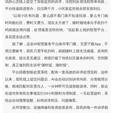
试的心态线上提交了加装监控的诉求，没想到反馈流程简单高效，
平台快速跟进督办，仅仅两个月，小区新监控就全部安装到位。
“以前小区有问题，要么摸不着门路不知道找谁，要么专门抽
时间跑社区，费时又费力。现在太方便了，随时随地拿出手机扫个
码就能反映问题，处理速度还特别快。”说起新上线的智慧平台，
袁花莲连连点赞。
据了解，这款AI智慧服务平台操作零门槛，无需下载App，不
用注册账号，居民只需手机扫码，就能随时上报生活难题、咨询民
生政策、提出意见建议，彻底打破了传统社区服务的时间、空间限
制，真正做到民生诉求“随时提、随时报”。
平台搭载智能处置系统，配有一套高效的诉求处理流程，这样
以来，居民线上提交问题后，AI会自动识别诉求内容、分类梳理台
账、精准匹配对应责任人，一分钟即可完成智能派单。同时，新达
街道对所有民生事项实行24小时限时办理制度，一旦处置超时，系
统会自动预警提醒，杜绝诉求积压、问题搁置。
从环境整治、设施维修到各类政策咨询，居民的每一件诉求都