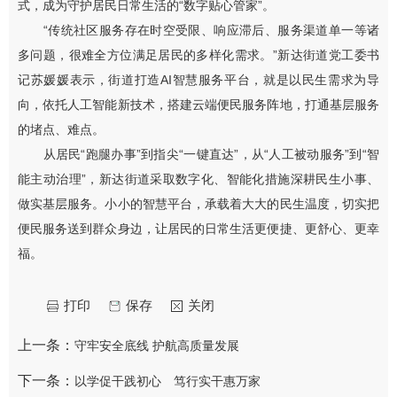
式，成为守护居民日常生活的“数字贴心管家”。
“传统社区服务存在时空受限、响应滞后、服务渠道单一等诸
多问题，很难全方位满足居民的多样化需求。”新达街道党工委书
记苏媛媛表示，街道打造AI智慧服务平台，就是以民生需求为导
向，依托人工智能新技术，搭建云端便民服务阵地，打通基层服务
的堵点、难点。
从居民“跑腿办事”到指尖“一键直达”，从“人工被动服务”到“智
能主动治理”，新达街道采取数字化、智能化措施深耕民生小事、
做实基层服务。小小的智慧平台，承载着大大的民生温度，切实把
便民服务送到群众身边，让居民的日常生活更便捷、更舒心、更幸
福。
打印
保存
关闭
上一条：
守牢安全底线 护航高质量发展
下一条：
以学促干践初心 笃行实干惠万家