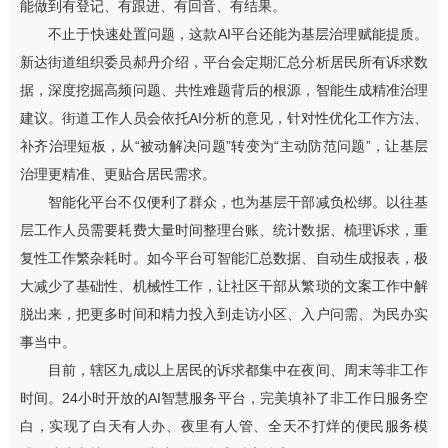
能做到有登记、有跟进、有回音、有结果。
不止于快速处置问题，这款AI平台还能为基层治理赋能提质。
新达街道组织委员郝丹介绍，平台会定期汇总分析居民所有诉求数
据，深度挖掘高频问题、共性难题背后的根源，智能生成精准治理
建议。街道工作人员会依托AI分析的意见，针对性优化工作方法、
补齐治理短板，从“被动解决问题”转变为“主动防范问题”，让基层
治理更精准、更贴合居民需求。
智能化平台不仅便利了群众，也为基层干部减负松绑。以往基
层工作人员需要耗费大量时间整理台账、统计数据、梳理诉求，重
复性工作繁杂耗时。如今平台可智能汇总数据、自动生成报表，极
大减少了基础性、机械性工作，让社区干部从繁琐的文案工作中解
脱出来，把更多时间和精力投入到走访小区、入户问需、为民办实
事当中。
目前，辖区九成以上居民的诉求都集中在夜间、周末等非工作
时间。24小时开放的AI智慧服务平台，完美填补了非工作日服务空
白，实现了白天有人办、夜里有人管、全天不打烊的便民服务模