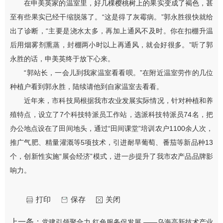
在申美英家的温室里，好几棵樱桃树上的果实变成了褐色，甚
至有些果实已经干缩脱落了。“这是得了灰霉病。”郭永胜很快就给
出了诊断，“主要是浇水太多，再加上通风不及时。你在扣棚升温
后用烟雾剂熏蒸，封棚两小时以上再通风，就会好很多。”听了郭
永胜的话，申美英终于放下心来。
“郭站长，一会儿到我家温室看看呗。”在附近温室劳作的几位
种植户看到郭永胜，陆续请他到自家温室去看看。
近年来，市科技局根据我市农业发展实际情况，针对种植和养
殖特点，设立了7个科技特派员工作站，选派科技特派员74名，把
办公地点设在了田间地头，通过“田间课堂”培训农户1100余人次，
推广气肥、精量灌溉等5项技术，引进耐旱葡萄、番茄等新品种13
个，创新性实施“展会经济”模式，进一步提升了我市农产品品牌影
响力。
打印
保存
关闭
上一条：
党建引领聚合力 红色服务促发展 ——乌海高新技术产业