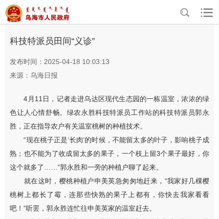
>
>
首页
资讯中心
乌海要闻
科技特派员田间“义诊”
发布时间：2025-04-18 10:03:13
来源：乌海日报
4月11日，记者走进乌达区现代生态园的一栋温室，浓浓的绿
色让人心情舒畅。绿农永胜科技特派员工作站的科技特派员郭永
胜，正在指导农户有关温室桃树的种植技术。
“现在桃子正是‘长肉’的时候，不能留太多的叶子，影响桃子成
熟；也不能为了收成留太多的果子，一个枝上留3个果子最好，你
这个就多了……”郭永胜和一旁的种植户聊了起来。
就在这时，樱桃种植户申美英急匆匆地赶来，“我家好几棵樱
桃树上都长了霉，连那些快熟的果子上都有，你快去我家看看
吧！”听罢，郭永胜连忙往申美英家的温室赶去。