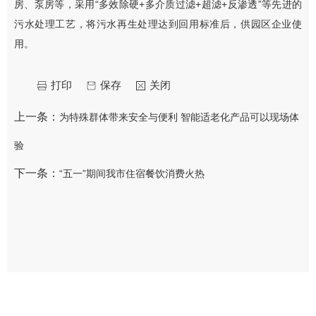
房、泵房等，采用“多效除硬+多介质过滤+超滤+反渗透”等先进的
污水处理工艺，将污水再生处理达到回用标准后，供园区企业使
用。
打印
保存
关闭
上一条：
为特殊群体带来安全与便利 智能适老化产品可以现场体
验
下一条：
“五一”期间我市住宿餐饮消费火热